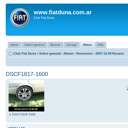
www.fiatduna.com.ar
Club Fiat Duna
Home
Índice general
Buscar
Garage
Album
FAQ
Club Fiat Duna
»
Índice general
‹
Album
‹
Reuniones
‹
2007-12-09 Rosario
DSCF1817-1600
DSCF1818-1600