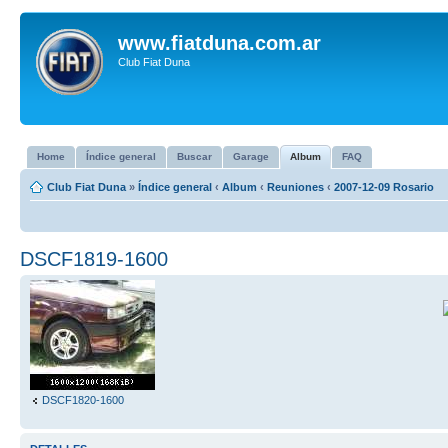
www.fiatduna.com.ar
Club Fiat Duna
Home
Índice general
Buscar
Garage
Album
FAQ
Club Fiat Duna
»
Índice general
‹
Album
‹
Reuniones
‹
2007-12-09 Rosario
DSCF1819-1600
DSCF1820-1600