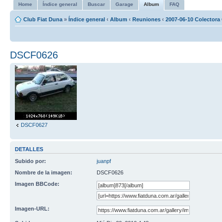
Home
Índice general
Buscar
Garage
Album
FAQ
Club Fiat Duna
»
Índice general
‹
Album
‹
Reuniones
‹
2007-06-10 Colectora 
DSCF0626
DSCF0627
DETALLES
Subido por:
juanpf
Nombre de la imagen:
DSCF0626
Imagen BBCode:
Imagen-URL: