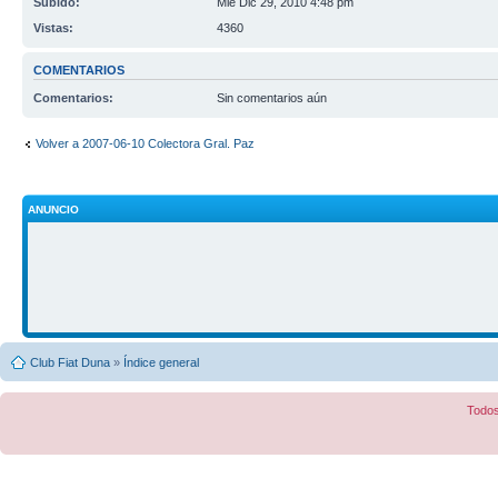
Subido:
Mié Dic 29, 2010 4:48 pm
Vistas:
4360
COMENTARIOS
Comentarios:
Sin comentarios aún
Volver a 2007-06-10 Colectora Gral. Paz
ANUNCIO
Club Fiat Duna
»
Índice general
Todos