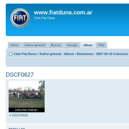
www.fiatduna.com.ar
Club Fiat Duna
Home
Índice general
Buscar
Garage
Album
FAQ
Club Fiat Duna
»
Índice general
‹
Album
‹
Reuniones
‹
2007-06-10 Colectora 
DSCF0627
DSCF0628