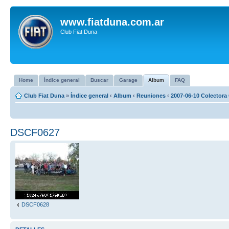
www.fiatduna.com.ar
Club Fiat Duna
Home
Índice general
Buscar
Garage
Album
FAQ
Club Fiat Duna
»
Índice general
‹
Album
‹
Reuniones
‹
2007-06-10 Colectora 
DSCF0627
DSCF0628