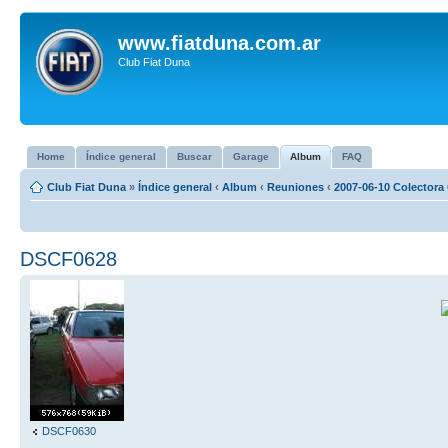
www.fiatduna.com.ar
Club Fiat Duna
Home
Índice general
Buscar
Garage
Album
FAQ
Club Fiat Duna
»
Índice general
‹
Album
‹
Reuniones
‹
2007-06-10 Colectora 
DSCF0628
DSCF0630