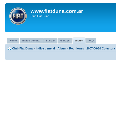
www.fiatduna.com.ar
Club Fiat Duna
Home
Índice general
Buscar
Garage
Album
FAQ
Club Fiat Duna
»
Índice general
‹
Album
‹
Reuniones
‹
2007-06-10 Colectora 