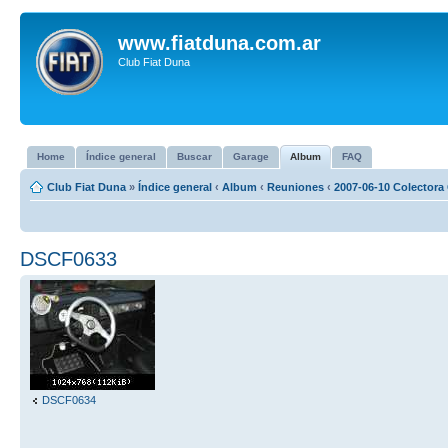
www.fiatduna.com.ar
Club Fiat Duna
Home
Índice general
Buscar
Garage
Album
FAQ
Club Fiat Duna
»
Índice general
‹
Album
‹
Reuniones
‹
2007-06-10 Colectora 
DSCF0633
DSCF0634