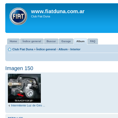
www.fiatduna.com.ar
Club Fiat Duna
Home
Índice general
Buscar
Garage
Album
FAQ
Club Fiat Duna
»
Índice general
‹
Album
‹
Interior
Imagen 150
Intermitente Luz de Giro ...