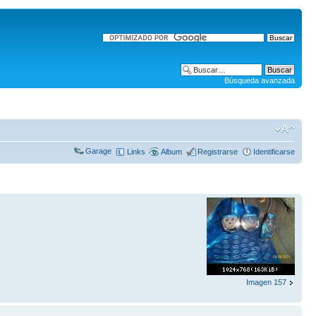
Búsqueda avanzada
Garage
Links
Album
Registrarse
Identificarse
Imagen 157