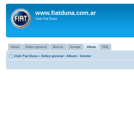
www.fiatduna.com.ar
Club Fiat Duna
Home
Índice general
Buscar
Garage
Album
FAQ
Club Fiat Duna
»
Índice general
‹
Album
‹
Interior