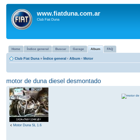
www.fiatduna.com.ar
Club Fiat Duna
Home
Índice general
Buscar
Garage
Album
FAQ
Club Fiat Duna
»
Índice general
‹
Album
‹
Motor
motor de duna diesel desmontado
Motor Duna SL 1.6