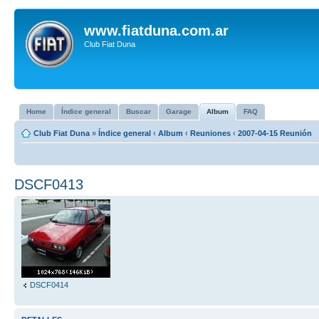
www.fiatduna.com.ar
Club Fiat Duna
Home
Índice general
Buscar
Garage
Album
FAQ
Club Fiat Duna
»
Índice general
‹
Album
‹
Reuniones
‹
2007-04-15 Reunión
DSCF0413
DSCF0414