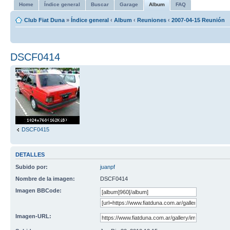
Home
Índice general
Buscar
Garage
Album
FAQ
Club Fiat Duna
»
Índice general
‹
Album
‹
Reuniones
‹
2007-04-15 Reunión
DSCF0414
DSCF0415
DETALLES
Subido por:
juanpf
Nombre de la imagen:
DSCF0414
Imagen BBCode:
Imagen-URL: