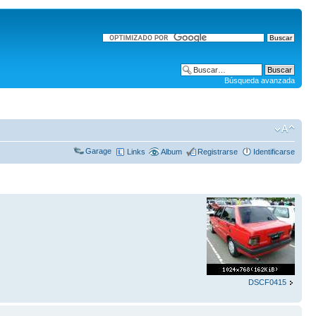
Búsqueda avanzada
Garage
Links
Album
Registrarse
Identificarse
DSCF0415