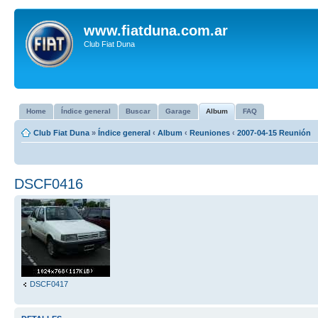
www.fiatduna.com.ar
Club Fiat Duna
Home
Índice general
Buscar
Garage
Album
FAQ
Club Fiat Duna
»
Índice general
‹
Album
‹
Reuniones
‹
2007-04-15 Reunión
DSCF0416
DSCF0417