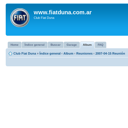
www.fiatduna.com.ar
Club Fiat Duna
Home
Índice general
Buscar
Garage
Album
FAQ
Club Fiat Duna
»
Índice general
‹
Album
‹
Reuniones
‹
2007-04-15 Reunión