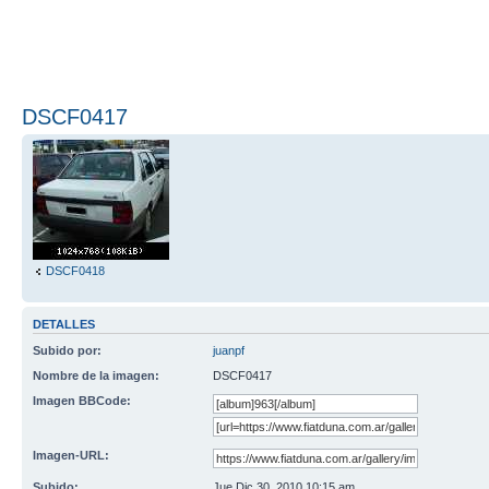
DSCF0417
DSCF0418
DETALLES
Subido por:
juanpf
Nombre de la imagen:
DSCF0417
Imagen BBCode:
Imagen-URL:
Subido:
Jue Dic 30, 2010 10:15 am