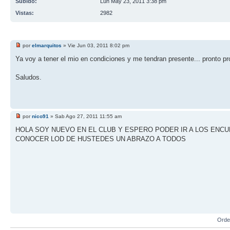
Subido:
Lun May 23, 2011 3:38 pm
Vistas:
2982
por
elmarquitos
» Vie Jun 03, 2011 8:02 pm
Ya voy a tener el mio en condiciones y me tendran presente... pronto pr
Saludos.
por
nico91
» Sab Ago 27, 2011 11:55 am
HOLA SOY NUEVO EN EL CLUB Y ESPERO PODER IR A LOS ENC
CONOCER LOD DE HUSTEDES UN ABRAZO A TODOS
Orde