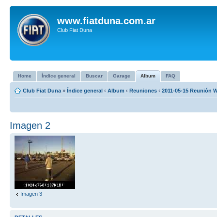
www.fiatduna.com.ar
Club Fiat Duna
Home
Índice general
Buscar
Garage
Album
FAQ
Club Fiat Duna
»
Índice general
‹
Album
‹
Reuniones
‹
2011-05-15 Reunión W
Imagen 2
Imagen 3