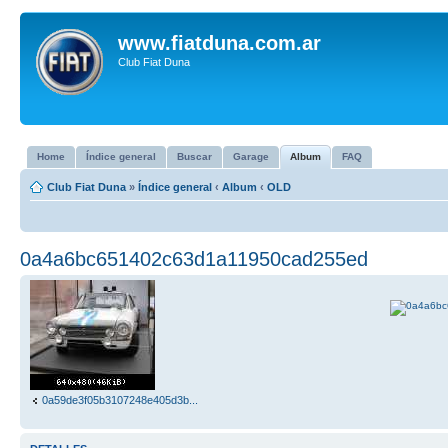
www.fiatduna.com.ar
Club Fiat Duna
Home
Índice general
Buscar
Garage
Album
FAQ
Club Fiat Duna
»
Índice general
‹
Album
‹
OLD
0a4a6bc651402c63d1a11950cad255ed
0a59de3f05b3107248e405d3b...