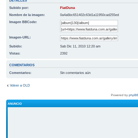
DETALLES
Subido por:
FiatDuna
Nombre de la imagen:
0a4a6bc651402c63d1a11950cad255ed
Imagen BBCode:
Imagen-URL:
Subido:
Sab Dic 11, 2010 12:20 am
Vistas:
2392
COMENTARIOS
Comentarios:
Sin comentarios aún
Volver a OLD
Powered by
phpBB
ANUNCIO