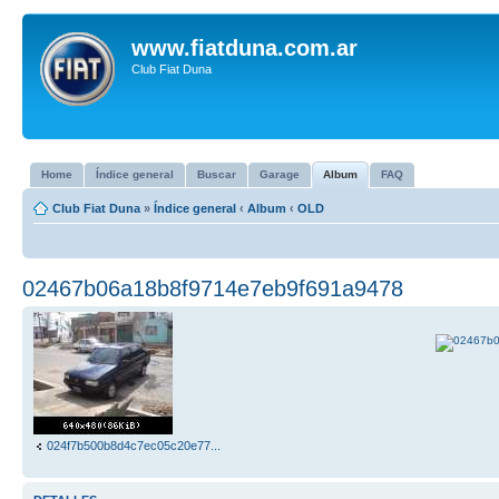
www.fiatduna.com.ar
Club Fiat Duna
Home
Índice general
Buscar
Garage
Album
FAQ
Club Fiat Duna
»
Índice general
‹
Album
‹
OLD
02467b06a18b8f9714e7eb9f691a9478
024f7b500b8d4c7ec05c20e77...