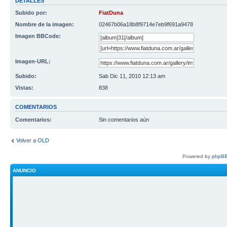
DETALLES
Subido por:
FiatDuna
Nombre de la imagen:
02467b06a18b8f9714e7eb9f691a9478
Imagen BBCode:
Imagen-URL:
Subido:
Sab Dic 11, 2010 12:13 am
Vistas:
838
COMENTARIOS
Comentarios:
Sin comentarios aún
Volver a OLD
Powered by
phpBB
ANUNCIO