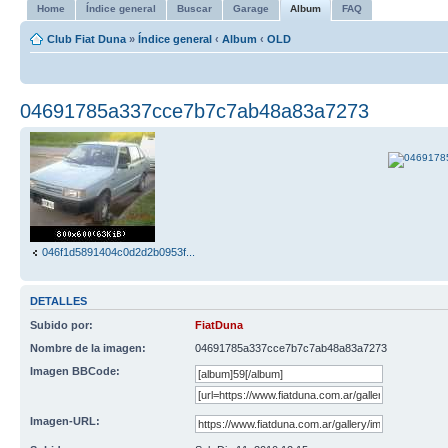
Home
Índice general
Buscar
Garage
Album
FAQ
Club Fiat Duna
»
Índice general
‹
Album
‹
OLD
04691785a337cce7b7c7ab48a83a7273
046f1d5891404c0d2d2b0953f...
DETALLES
Subido por:
FiatDuna
Nombre de la imagen:
04691785a337cce7b7c7ab48a83a7273
Imagen BBCode:
Imagen-URL: