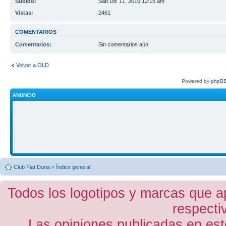
Subido:
Sab Dic 11, 2010 12:15 am
Vistas:
2461
COMENTARIOS
Comentarios:
Sin comentarios aún
Volver a OLD
Powered by
phpBB
ANUNCIO
Club Fiat Duna
»
Índice general
Todos los logotipos y marcas que a
respecti
Las opiniones publicadas en est