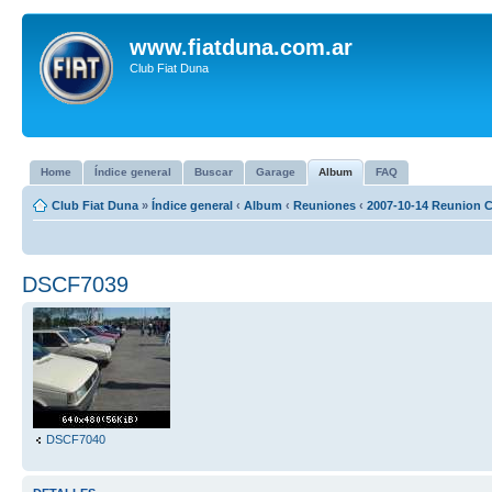
www.fiatduna.com.ar
Club Fiat Duna
Home
Índice general
Buscar
Garage
Album
FAQ
Club Fiat Duna
»
Índice general
‹
Album
‹
Reuniones
‹
2007-10-14 Reunion 
DSCF7039
DSCF7040