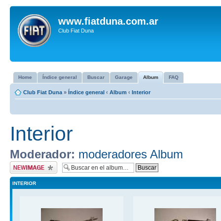
www.fiatduna.com.ar
Club Fiat Duna
Home
Índice general
Buscar
Garage
Album
FAQ
Club Fiat Duna
»
Índice general
‹
Album
‹
Interior
Interior
Moderador:
moderadores Album
Subir imagen
INTERIOR