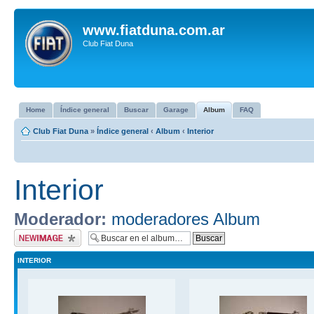
www.fiatduna.com.ar
Club Fiat Duna
Home
Índice general
Buscar
Garage
Album
FAQ
Club Fiat Duna
»
Índice general
‹
Album
‹
Interior
Interior
Moderador:
moderadores Album
Subir imagen
INTERIOR