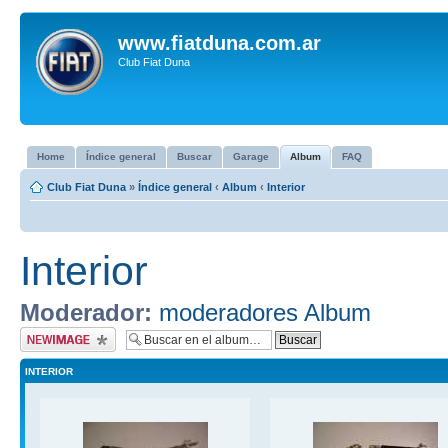
www.fiatduna.com.ar
Club Fiat Duna
Home
Índice general
Buscar
Garage
Album
FAQ
Club Fiat Duna
»
Índice general
‹
Album
‹
Interior
Interior
Moderador:
moderadores Album
Subir imagen
INTERIOR