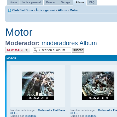
Home
Índice general
Buscar
Garage
Album
FAQ
Club Fiat Duna
»
Índice general
‹
Album
‹
Motor
Motor
Moderador:
moderadores Album
Subir imagen
MOTOR
Nombre de la imagen:
Carburador Fiat Duna
Nombre de la imagen:
Carburador Fia
Sl 1...
Sl 1...
Subido por:
josedan1
Subido por:
josedan1