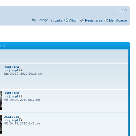
Garage
Links
Album
Registrarse
Identificarse
GEN
DSCF0424
por
juanpf
Jue Dic 30, 2010 10:16 am
DSCF0488
por
juanpf
Mié Dic 29, 2010 5:17 pm
DSCF0638
por
juanpf
Mié Dic 29, 2010 4:49 pm