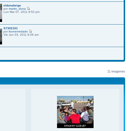
eldunabeige
por
marito_duna
Lun Mar 07, 2011 8:52 pm
S7302101
por
leonenredado
Vie Jun 03, 2011 8:09 am
11 imagenes