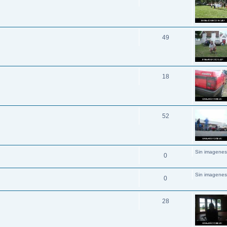
49
18
52
Sin imagenes
0
Sin imagenes
0
28