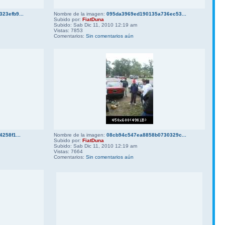
23efb9...
Nombre de la imagen:
095da3969ed190135a736ec53...
Subido por:
FiatDuna
Subido: Sab Dic 11, 2010 12:19 am
Vistas: 7853
Comentarios:
Sin comentarios aún
258f1...
Nombre de la imagen:
08cb94c547ea8858b0730329c...
Subido por:
FiatDuna
Subido: Sab Dic 11, 2010 12:19 am
Vistas: 7664
Comentarios:
Sin comentarios aún