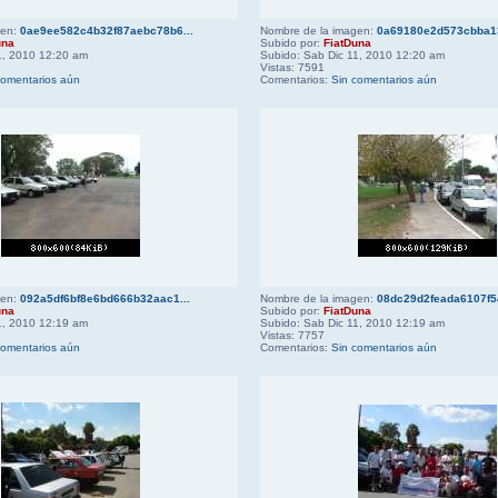
gen:
0ae9ee582c4b32f87aebc78b6...
Nombre de la imagen:
0a69180e2d573cbba13
una
Subido por:
FiatDuna
1, 2010 12:20 am
Subido: Sab Dic 11, 2010 12:20 am
Vistas: 7591
comentarios aún
Comentarios:
Sin comentarios aún
gen:
092a5df6bf8e6bd666b32aac1...
Nombre de la imagen:
08dc29d2feada6107f54
una
Subido por:
FiatDuna
1, 2010 12:19 am
Subido: Sab Dic 11, 2010 12:19 am
Vistas: 7757
comentarios aún
Comentarios:
Sin comentarios aún