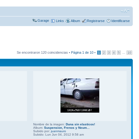
Garage
Links
Album
Registrarse
Identificarse
Se encontraron 120 coincidencias •
Página
1
de
10
•
...
1
2
3
4
5
10
Nombre de la imagen:
Duna sin elasticos!
Album:
Suspension, Frenos y Neum...
Subido por:
juanmauro
Subido: Lun Jun 04, 2012 9:58 am