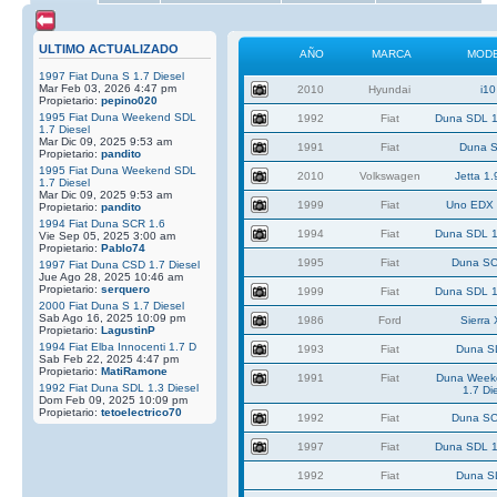
ULTIMO ACTUALIZADO
AÑO
MARCA
MOD
1997 Fiat Duna S 1.7 Diesel
Mar Feb 03, 2026 4:47 pm
2010
Hyundai
i10
Propietario:
pepino020
1995 Fiat Duna Weekend SDL
1992
Fiat
Duna SDL 1
1.7 Diesel
Mar Dic 09, 2025 9:53 am
1991
Fiat
Duna S
Propietario:
pandito
1995 Fiat Duna Weekend SDL
2010
Volkswagen
Jetta 1.
1.7 Diesel
Mar Dic 09, 2025 9:53 am
1999
Fiat
Uno EDX 
Propietario:
pandito
1994 Fiat Duna SCR 1.6
1994
Fiat
Duna SDL 1
Vie Sep 05, 2025 3:00 am
Propietario:
Pablo74
1995
Fiat
Duna SC
1997 Fiat Duna CSD 1.7 Diesel
Jue Ago 28, 2025 10:46 am
Propietario:
serquero
1999
Fiat
Duna SDL 1
2000 Fiat Duna S 1.7 Diesel
Sab Ago 16, 2025 10:09 pm
1986
Ford
Sierra
Propietario:
LagustinP
1994 Fiat Elba Innocenti 1.7 D
1993
Fiat
Duna S
Sab Feb 22, 2025 4:47 pm
Propietario:
MatiRamone
1991
Fiat
Duna Week
1992 Fiat Duna SDL 1.3 Diesel
1.7 Di
Dom Feb 09, 2025 10:09 pm
Propietario:
tetoelectrico70
1992
Fiat
Duna SC
1997
Fiat
Duna SDL 1
1992
Fiat
Duna S