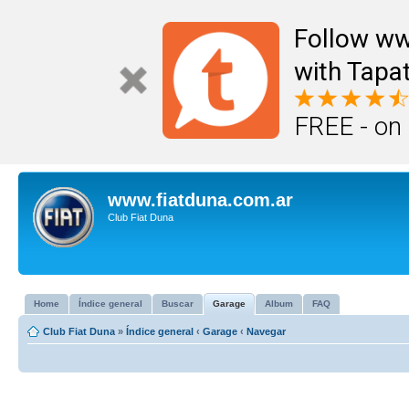
Follow ww
with Tapat
FREE - on
www.fiatduna.com.ar
Club Fiat Duna
Home
Índice general
Buscar
Garage
Album
FAQ
Club Fiat Duna
»
Índice general
‹
Garage
‹
Navegar