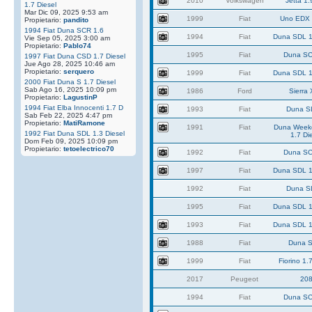
2010
Volkswagen
Jetta 1.
1.7 Diesel
Mar Dic 09, 2025 9:53 am
1999
Fiat
Uno EDX 
Propietario:
pandito
1994 Fiat Duna SCR 1.6
1994
Fiat
Duna SDL 1
Vie Sep 05, 2025 3:00 am
Propietario:
Pablo74
1995
Fiat
Duna SC
1997 Fiat Duna CSD 1.7 Diesel
Jue Ago 28, 2025 10:46 am
Propietario:
serquero
1999
Fiat
Duna SDL 1
2000 Fiat Duna S 1.7 Diesel
Sab Ago 16, 2025 10:09 pm
1986
Ford
Sierra
Propietario:
LagustinP
1994 Fiat Elba Innocenti 1.7 D
1993
Fiat
Duna S
Sab Feb 22, 2025 4:47 pm
Propietario:
MatiRamone
1991
Fiat
Duna Week
1992 Fiat Duna SDL 1.3 Diesel
1.7 Di
Dom Feb 09, 2025 10:09 pm
Propietario:
tetoelectrico70
1992
Fiat
Duna SC
1997
Fiat
Duna SDL 1
1992
Fiat
Duna S
1995
Fiat
Duna SDL 1
1993
Fiat
Duna SDL 1
1988
Fiat
Duna S
1999
Fiat
Fiorino 1.
2017
Peugeot
20
1994
Fiat
Duna SC