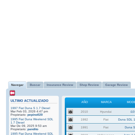
Navegar
Buscar
Insurance Review
Shop Review
Garage Review
ULTIMO ACTUALIZADO
AÑO
MARCA
MOD
1997 Fiat Duna S 1.7 Diesel
Mar Feb 03, 2026 4:47 pm
2010
Hyundai
i10
Propietario:
pepino020
1995 Fiat Duna Weekend SDL
1992
Fiat
Duna SDL 1
1.7 Diesel
Mar Dic 09, 2025 9:53 am
1991
Fiat
Duna S
Propietario:
pandito
1995 Fiat Duna Weekend SDL