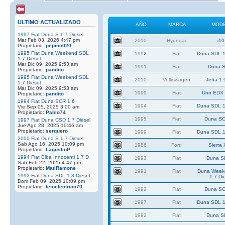
ULTIMO ACTUALIZADO
AÑO
MARCA
MOD
1997 Fiat Duna S 1.7 Diesel
Mar Feb 03, 2026 4:47 pm
2010
Hyundai
i10
Propietario:
pepino020
1995 Fiat Duna Weekend SDL
1992
Fiat
Duna SDL 1
1.7 Diesel
Mar Dic 09, 2025 9:53 am
1991
Fiat
Duna S
Propietario:
pandito
1995 Fiat Duna Weekend SDL
2010
Volkswagen
Jetta 1.
1.7 Diesel
Mar Dic 09, 2025 9:53 am
1999
Fiat
Uno EDX 
Propietario:
pandito
1994 Fiat Duna SCR 1.6
1994
Fiat
Duna SDL 1
Vie Sep 05, 2025 3:00 am
Propietario:
Pablo74
1995
Fiat
Duna SC
1997 Fiat Duna CSD 1.7 Diesel
Jue Ago 28, 2025 10:46 am
Propietario:
serquero
1999
Fiat
Duna SDL 1
2000 Fiat Duna S 1.7 Diesel
Sab Ago 16, 2025 10:09 pm
1986
Ford
Sierra
Propietario:
LagustinP
1994 Fiat Elba Innocenti 1.7 D
1993
Fiat
Duna S
Sab Feb 22, 2025 4:47 pm
Propietario:
MatiRamone
1991
Fiat
Duna Week
1992 Fiat Duna SDL 1.3 Diesel
1.7 Di
Dom Feb 09, 2025 10:09 pm
Propietario:
tetoelectrico70
1992
Fiat
Duna SC
1997
Fiat
Duna SDL 1
1992
Fiat
Duna S