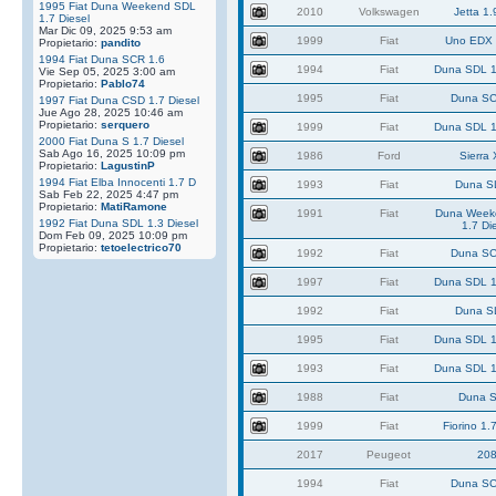
1995 Fiat Duna Weekend SDL
2010
Volkswagen
Jetta 1.
1.7 Diesel
Mar Dic 09, 2025 9:53 am
1999
Fiat
Uno EDX 
Propietario:
pandito
1994 Fiat Duna SCR 1.6
1994
Fiat
Duna SDL 1
Vie Sep 05, 2025 3:00 am
Propietario:
Pablo74
1995
Fiat
Duna SC
1997 Fiat Duna CSD 1.7 Diesel
Jue Ago 28, 2025 10:46 am
Propietario:
serquero
1999
Fiat
Duna SDL 1
2000 Fiat Duna S 1.7 Diesel
Sab Ago 16, 2025 10:09 pm
1986
Ford
Sierra
Propietario:
LagustinP
1994 Fiat Elba Innocenti 1.7 D
1993
Fiat
Duna S
Sab Feb 22, 2025 4:47 pm
Propietario:
MatiRamone
1991
Fiat
Duna Week
1992 Fiat Duna SDL 1.3 Diesel
1.7 Di
Dom Feb 09, 2025 10:09 pm
Propietario:
tetoelectrico70
1992
Fiat
Duna SC
1997
Fiat
Duna SDL 1
1992
Fiat
Duna S
1995
Fiat
Duna SDL 1
1993
Fiat
Duna SDL 1
1988
Fiat
Duna S
1999
Fiat
Fiorino 1.
2017
Peugeot
20
1994
Fiat
Duna SC