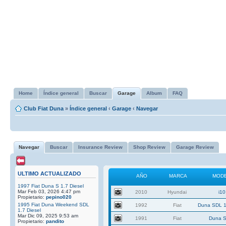
Home
Índice general
Buscar
Garage
Album
FAQ
Club Fiat Duna
»
Índice general
‹
Garage
‹
Navegar
Navegar
Buscar
Insurance Review
Shop Review
Garage Review
ULTIMO ACTUALIZADO
AÑO
MARCA
MOD
1997 Fiat Duna S 1.7 Diesel
Mar Feb 03, 2026 4:47 pm
2010
Hyundai
i10
Propietario:
pepino020
1995 Fiat Duna Weekend SDL
1992
Fiat
Duna SDL 1
1.7 Diesel
Mar Dic 09, 2025 9:53 am
1991
Fiat
Duna S
Propietario:
pandito