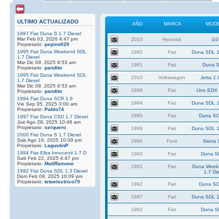
ULTIMO ACTUALIZADO
AÑO
MARCA
MOD
1997 Fiat Duna S 1.7 Diesel
Mar Feb 03, 2026 4:47 pm
2010
Hyundai
i10
Propietario:
pepino020
1995 Fiat Duna Weekend SDL
1992
Fiat
Duna SDL 1
1.7 Diesel
Mar Dic 09, 2025 9:53 am
1991
Fiat
Duna S
Propietario:
pandito
1995 Fiat Duna Weekend SDL
2010
Volkswagen
Jetta 1.
1.7 Diesel
Mar Dic 09, 2025 9:53 am
1999
Fiat
Uno EDX 
Propietario:
pandito
1994 Fiat Duna SCR 1.6
1994
Fiat
Duna SDL 1
Vie Sep 05, 2025 3:00 am
Propietario:
Pablo74
1995
Fiat
Duna SC
1997 Fiat Duna CSD 1.7 Diesel
Jue Ago 28, 2025 10:46 am
Propietario:
serquero
1999
Fiat
Duna SDL 1
2000 Fiat Duna S 1.7 Diesel
Sab Ago 16, 2025 10:09 pm
1986
Ford
Sierra
Propietario:
LagustinP
1994 Fiat Elba Innocenti 1.7 D
1993
Fiat
Duna S
Sab Feb 22, 2025 4:47 pm
Propietario:
MatiRamone
1991
Fiat
Duna Week
1992 Fiat Duna SDL 1.3 Diesel
1.7 Di
Dom Feb 09, 2025 10:09 pm
Propietario:
tetoelectrico70
1992
Fiat
Duna SC
1997
Fiat
Duna SDL 1
1992
Fiat
Duna S