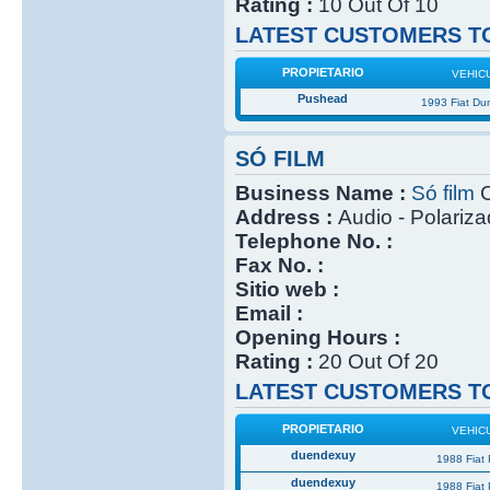
Rating :
10 Out Of 10
LATEST CUSTOMERS TO
PROPIETARIO
VEHIC
Pushead
1993 Fiat Du
SÓ FILM
Business Name :
Só film
C
Address :
Audio - Polariz
Telephone No. :
Fax No. :
Sitio web :
Email :
Opening Hours :
Rating :
20 Out Of 20
LATEST CUSTOMERS TO
PROPIETARIO
VEHIC
duendexuy
1988 Fiat
duendexuy
1988 Fiat