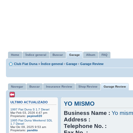
Home
Índice general
Buscar
Garage
Album
FAQ
Club Fiat Duna
»
Índice general
‹
Garage
‹
Garage Review
Navegar
Buscar
Insurance Review
Shop Review
Garage Review
ULTIMO ACTUALIZADO
YO MISMO
1997 Fiat Duna S 1.7 Diesel
Business Name :
Yo mis
Mar Feb 03, 2026 4:47 pm
Propietario:
pepino020
Address :
1995 Fiat Duna Weekend SDL
1.7 Diesel
Telephone No. :
Mar Dic 09, 2025 9:53 am
Propietario:
pandito
Fax No. :