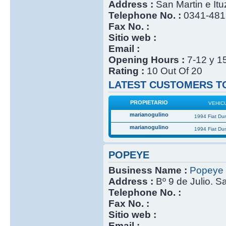
Address :
San Martin e It
Telephone No. :
0341-48
Fax No. :
Sitio web :
Email :
Opening Hours :
7-12 y 1
Rating :
10 Out Of 20
LATEST CUSTOMERS TO
PROPIETARIO
VEHIC
marianogulino
1994 Fiat Du
marianogulino
1994 Fiat Du
POPEYE
Business Name :
Popeye
Address :
Bº 9 de Julio. S
Telephone No. :
Fax No. :
Sitio web :
Email :