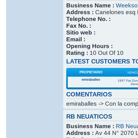
Business Name :
Weekso
Address :
Canelones esq 
Telephone No. :
Fax No. :
Sitio web :
Email :
Opening Hours :
Rating :
10 Out Of 10
LATEST CUSTOMERS TO
PROPIETARIO
VEHIC
emiraballes
1997 Fiat Du
Diese
COMENTARIOS
emiraballes -> Con la compr
RB NEUATICOS
Business Name :
RB Neua
Address :
Av 44 N° 2070 L