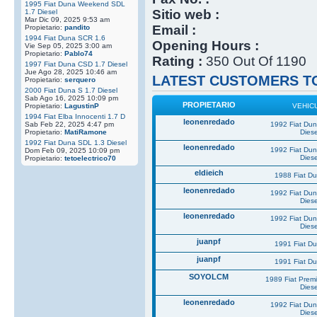
1995 Fiat Duna Weekend SDL
Sitio web :
1.7 Diesel
Mar Dic 09, 2025 9:53 am
Email :
Propietario:
pandito
1994 Fiat Duna SCR 1.6
Opening Hours :
Vie Sep 05, 2025 3:00 am
Propietario:
Pablo74
Rating :
350 Out Of 1190
1997 Fiat Duna CSD 1.7 Diesel
Jue Ago 28, 2025 10:46 am
LATEST CUSTOMERS TO
Propietario:
serquero
2000 Fiat Duna S 1.7 Diesel
Sab Ago 16, 2025 10:09 pm
PROPIETARIO
Propietario:
LagustinP
VEHIC
1994 Fiat Elba Innocenti 1.7 D
leonenredado
Sab Feb 22, 2025 4:47 pm
1992 Fiat Du
Propietario:
MatiRamone
Diese
1992 Fiat Duna SDL 1.3 Diesel
leonenredado
1992 Fiat Du
Dom Feb 09, 2025 10:09 pm
Diese
Propietario:
tetoelectrico70
eldieich
1988 Fiat D
leonenredado
1992 Fiat Du
Diese
leonenredado
1992 Fiat Du
Diese
juanpf
1991 Fiat D
juanpf
1991 Fiat D
SOYOLCM
1989 Fiat Prem
Diese
leonenredado
1992 Fiat Du
Diese