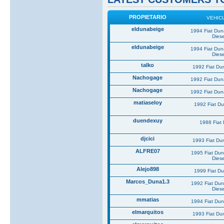
PROPIETARIO
VEHIC
eldunabeige
1994 Fiat Du
Diese
eldunabeige
1994 Fiat Du
Diese
talko
1992 Fiat Du
Nachogage
1992 Fiat Du
Nachogage
1992 Fiat Du
matiaseloy
1992 Fiat D
duendexuy
1988 Fiat
djcici
1993 Fiat Du
ALFRE07
1995 Fiat Du
Diese
Alejo898
1999 Fiat D
Marcos_Duna1.3
1992 Fiat Du
Diese
mmatias
1994 Fiat Du
elmarquitos
1993 Fiat Du