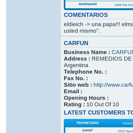
davidspeed
1988 Fiat Pr
COMENTARIOS
eldieich -> una papa!!! elm
usted mismo".
CARFUN
Business Name :
CARFU
Address :
REMEDIOS DE 
Argentina
Telephone No. :
Fax No. :
Sitio web :
http://www.carf
Email :
Opening Hours :
Rating :
10 Out Of 10
LATEST CUSTOMERS TO
PROPIETARIO
VEHIC
juanpf
2010 Hyun