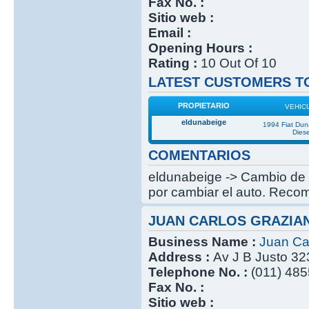
Fax No. :
Sitio web :
Email :
Opening Hours :
Rating :
10 Out Of 10
LATEST CUSTOMERS TO
PROPIETARIO
VEHIC
eldunabeige
1994 Fiat Du
Diese
COMENTARIOS
eldunabeige -> Cambio de c
por cambiar el auto. Recom
JUAN CARLOS GRAZIA
Business Name :
Juan Ca
Address :
Av J B Justo 32
Telephone No. :
(011) 485
Fax No. :
Sitio web :