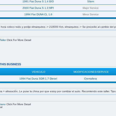
1991 Fiat Duna S 1.4 BIO
SIlem
2000 Fiat Duna S 1.3 MPI
Major Service
1994 Fiat DUNA CL 1.6
Minor Service
ora coloco todo y prolijo elmarquitos -> 218000 Km. elmarquitos -> Se procedio al cambio del p
aller
Click For More Detail
THIS BUSINESS
VEHICULO
MODIFICACIONES/SERVICE
1994 Fiat Duna SDR 1.7 Diesel
Cremallera
a + alineación. Le puse la china por que estoy por cambiar el auto. Recomiendo este taller. Tip
ziano
Click For More Detail
al