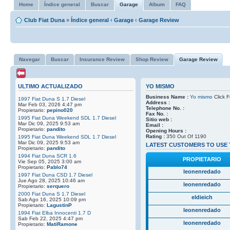
Home
Índice general
Buscar
Garage
Album
FAQ
Club Fiat Duna
»
Índice general
‹
Garage
‹
Garage Review
Navegar
Buscar
Insurance Review
Shop Review
Garage Review
ULTIMO ACTUALIZADO
YO MISMO
Business Name :
Yo mismo
Click F
1997 Fiat Duna S 1.7 Diesel
Address :
Mar Feb 03, 2026 4:47 pm
Telephone No. :
Propietario:
pepino020
Fax No. :
1995 Fiat Duna Weekend SDL 1.7 Diesel
Sitio web :
Mar Dic 09, 2025 9:53 am
Email :
Propietario:
pandito
Opening Hours :
Rating :
350 Out Of 1190
1995 Fiat Duna Weekend SDL 1.7 Diesel
Mar Dic 09, 2025 9:53 am
LATEST CUSTOMERS TO USE 
Propietario:
pandito
1994 Fiat Duna SCR 1.6
PROPIETARIO
Vie Sep 05, 2025 3:00 am
Propietario:
Pablo74
leonenredado
1997 Fiat Duna CSD 1.7 Diesel
Jue Ago 28, 2025 10:46 am
leonenredado
Propietario:
serquero
2000 Fiat Duna S 1.7 Diesel
eldieich
Sab Ago 16, 2025 10:09 pm
Propietario:
LagustinP
leonenredado
1994 Fiat Elba Innocenti 1.7 D
Sab Feb 22, 2025 4:47 pm
leonenredado
Propietario:
MatiRamone