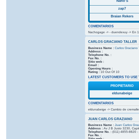
Nano'S
zap7
Braian Rekers
COMENTARIOS
Nachogage -> - duendexuy -> En 1 h
CARLOS GRACIANO TALLER
Business Name :
Carlos Graciano T
Address :
Telephone No. :
Fax No. :
Sitio web :
Email :
Opening Hours :
Rating :
10 Out Of 10
LATEST CUSTOMERS TO USE 
PROPIETARIO
eldunabeige
COMENTARIOS
eldunabeige -> Cambio de cremaller
JUAN CARLOS GRAZIANO
Business Name :
Juan Carlos Gra
Address :
Av J B Justo 3230, Capit
Telephone No. :
(011) 4855-8820 -
Fax No. :
Sitio web :