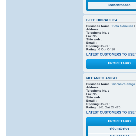
leonenredado
BETO HIDRAULICA
Business Name :
Beto hidraulica
C
Address :
Telephone No. :
Fax No. :
Sitio web :
Email :
Opening Hours :
Rating :
0 Out Of 10
LATEST CUSTOMERS TO USE 
PROPIETARIO
MECANICO AMIGO
Business Name :
mecanico amigo
Address :
Telephone No. :
Fax No. :
Sitio web :
Email :
Opening Hours :
Rating :
141 Out Of 470
LATEST CUSTOMERS TO USE 
PROPIETARIO
eldunabeige
eldunabeige