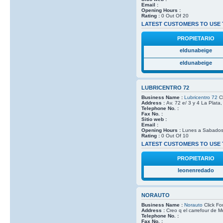
Email :
Opening Hours :
Rating :
0 Out Of 20
LATEST CUSTOMERS TO USE 
PROPIETARIO
eldunabeige
eldunabeige
LUBRICENTRO 72
Business Name :
Lubricentro 72
Cl
Address :
Av. 72 e/ 3 y 4 La Plata
Telephone No. :
Fax No. :
Sitio web :
Email :
Opening Hours :
Lunes a Sabados
Rating :
0 Out Of 10
LATEST CUSTOMERS TO USE 
PROPIETARIO
leonenredado
NORAUTO
Business Name :
Norauto
Click Fo
Address :
Creo q el carrefour de M
Telephone No. :
Fax No. :