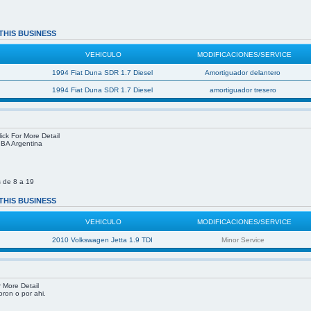
THIS BUSINESS
VEHICULO
MODIFICACIONES/SERVICE
1994 Fiat Duna SDR 1.7 Diesel
Amortiguador delantero
1994 Fiat Duna SDR 1.7 Diesel
amortiguador tresero
ick For More Detail
, BA Argentina
 de 8 a 19
THIS BUSINESS
VEHICULO
MODIFICACIONES/SERVICE
2010 Volkswagen Jetta 1.9 TDI
Minor Service
r More Detail
oron o por ahi.