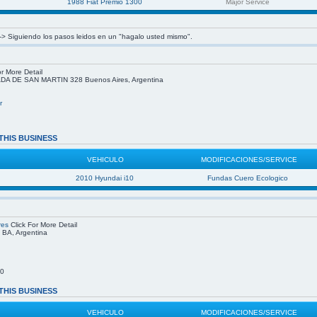
1988 Fiat Premio 1300
Major Service
s -> Siguiendo los pasos leidos en un "hagalo usted mismo".
r More Detail
 DE SAN MARTIN 328 Buenos Aires, Argentina
r
THIS BUSINESS
VEHICULO
MODIFICACIONES/SERVICE
2010 Hyundai i10
Fundas Cuero Ecologico
res
Click For More Detail
, BA, Argentina
00
THIS BUSINESS
VEHICULO
MODIFICACIONES/SERVICE