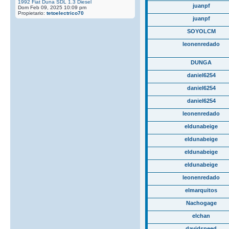
1992 Fiat Duna SDL 1.3 Diesel
juanpf
Dom Feb 09, 2025 10:09 pm
Propietario:
tetoelectrico70
juanpf
SOYOLCM
leonenredado
DUNGA
daniel6254
daniel6254
daniel6254
leonenredado
eldunabeige
eldunabeige
eldunabeige
eldunabeige
leonenredado
elmarquitos
Nachogage
elchan
davidspeed