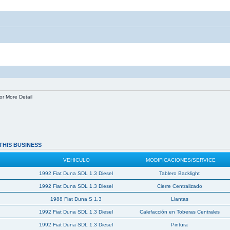
or More Detail
THIS BUSINESS
VEHICULO
MODIFICACIONES/SERVICE
1992 Fiat Duna SDL 1.3 Diesel
Tablero Backlight
1992 Fiat Duna SDL 1.3 Diesel
Cierre Centralizado
1988 Fiat Duna S 1.3
Llantas
1992 Fiat Duna SDL 1.3 Diesel
Calefacción en Toberas Centrales
1992 Fiat Duna SDL 1.3 Diesel
Pintura