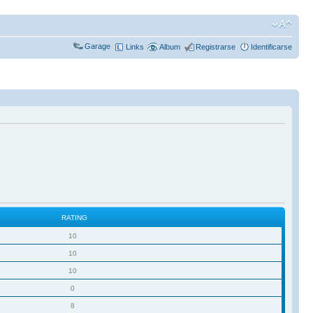
Garage
Links
Album
Registrarse
Identificarse
RATING
10
10
10
0
8