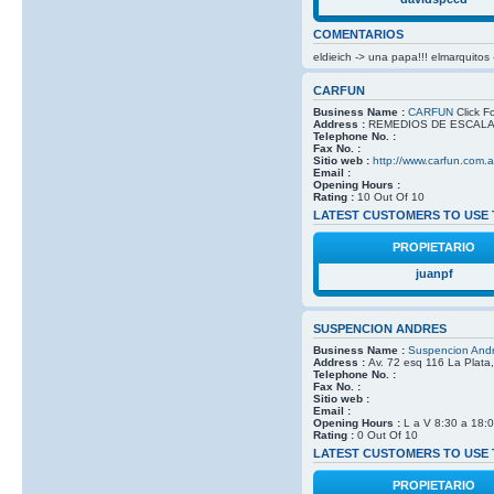
COMENTARIOS
eldieich -> una papa!!! elmarquito
CARFUN
Business Name :
CARFUN
Click Fo
Address :
REMEDIOS DE ESCALADA
Telephone No. :
Fax No. :
Sitio web :
http://www.carfun.com.a
Email :
Opening Hours :
Rating :
10 Out Of 10
LATEST CUSTOMERS TO USE 
PROPIETARIO
juanpf
SUSPENCION ANDRES
Business Name :
Suspencion And
Address :
Av. 72 esq 116 La Plata
Telephone No. :
Fax No. :
Sitio web :
Email :
Opening Hours :
L a V 8:30 a 18:
Rating :
0 Out Of 10
LATEST CUSTOMERS TO USE 
PROPIETARIO