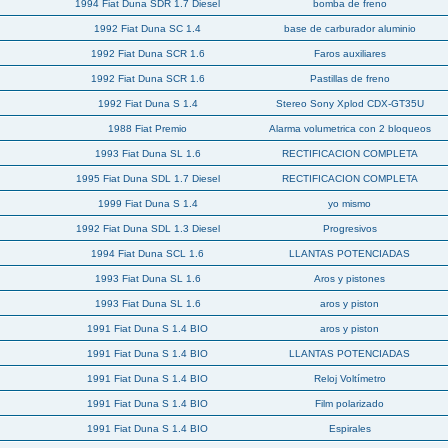
1994 Fiat Duna SDR 1.7 Diesel
bomba de freno
1992 Fiat Duna SC 1.4
base de carburador aluminio
1992 Fiat Duna SCR 1.6
Faros auxiliares
1992 Fiat Duna SCR 1.6
Pastillas de freno
1992 Fiat Duna S 1.4
Stereo Sony Xplod CDX-GT35U
1988 Fiat Premio
Alarma volumetrica con 2 bloqueos
1993 Fiat Duna SL 1.6
RECTIFICACION COMPLETA
1995 Fiat Duna SDL 1.7 Diesel
RECTIFICACION COMPLETA
1999 Fiat Duna S 1.4
yo mismo
1992 Fiat Duna SDL 1.3 Diesel
Progresivos
1994 Fiat Duna SCL 1.6
LLANTAS POTENCIADAS
1993 Fiat Duna SL 1.6
Aros y pistones
1993 Fiat Duna SL 1.6
aros y piston
1991 Fiat Duna S 1.4 BIO
aros y piston
1991 Fiat Duna S 1.4 BIO
LLANTAS POTENCIADAS
1991 Fiat Duna S 1.4 BIO
Reloj Voltímetro
1991 Fiat Duna S 1.4 BIO
Film polarizado
1991 Fiat Duna S 1.4 BIO
Espirales