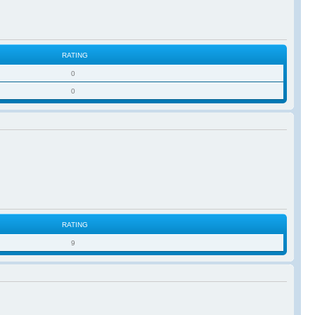
RATING
0
0
RATING
9