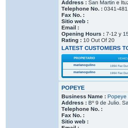
Address :
San Martin e It
Telephone No. :
0341-48
Fax No. :
Sitio web :
Email :
Opening Hours :
7-12 y 1
Rating :
10 Out Of 20
LATEST CUSTOMERS TO
PROPIETARIO
VEHIC
marianogulino
1994 Fiat Du
marianogulino
1994 Fiat Du
POPEYE
Business Name :
Popeye
Address :
Bº 9 de Julio. S
Telephone No. :
Fax No. :
Sitio web :
Email :