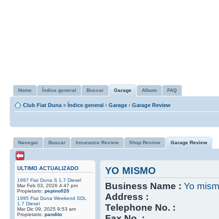
Home
Índice general
Buscar
Garage
Album
FAQ
Club Fiat Duna
»
Índice general
‹
Garage
‹
Garage Review
Navegar
Buscar
Insurance Review
Shop Review
Garage Review
ULTIMO ACTUALIZADO
YO MISMO
1997 Fiat Duna S 1.7 Diesel
Business Name :
Yo mis
Mar Feb 03, 2026 4:47 pm
Propietario:
pepino020
Address :
1995 Fiat Duna Weekend SDL
1.7 Diesel
Telephone No. :
Mar Dic 09, 2025 9:53 am
Propietario:
pandito
Fax No. :