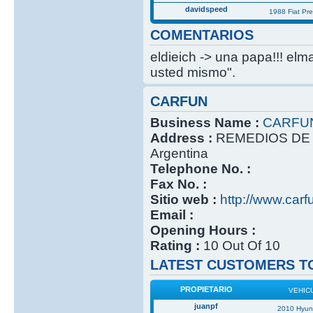
davidspeed
1988 Fiat Pr
COMENTARIOS
eldieich -> una papa!!! elm
usted mismo".
CARFUN
Business Name :
CARFU
Address :
REMEDIOS DE 
Argentina
Telephone No. :
Fax No. :
Sitio web :
http://www.carf
Email :
Opening Hours :
Rating :
10 Out Of 10
LATEST CUSTOMERS TO
PROPIETARIO
VEHIC
juanpf
2010 Hyun