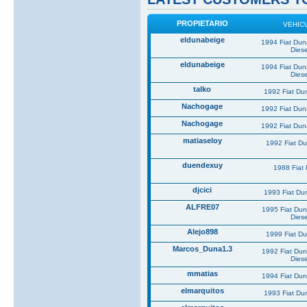
PROPIETARIO
VEHIC
eldunabeige
1994 Fiat Du
Diese
eldunabeige
1994 Fiat Du
Diese
talko
1992 Fiat Du
Nachogage
1992 Fiat Du
Nachogage
1992 Fiat Du
matiaseloy
1992 Fiat D
duendexuy
1988 Fiat
djcici
1993 Fiat Du
ALFRE07
1995 Fiat Du
Diese
Alejo898
1999 Fiat D
Marcos_Duna1.3
1992 Fiat Du
Diese
mmatias
1994 Fiat Du
elmarquitos
1993 Fiat Du