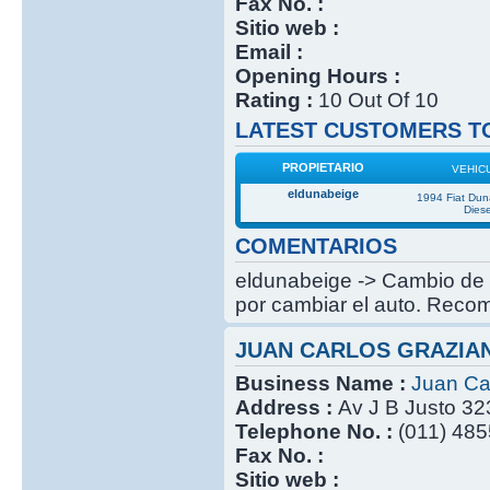
Fax No. :
Sitio web :
Email :
Opening Hours :
Rating :
10 Out Of 10
LATEST CUSTOMERS TO
PROPIETARIO
VEHIC
eldunabeige
1994 Fiat Du
Diese
COMENTARIOS
eldunabeige -> Cambio de c
por cambiar el auto. Recom
JUAN CARLOS GRAZIA
Business Name :
Juan Ca
Address :
Av J B Justo 32
Telephone No. :
(011) 485
Fax No. :
Sitio web :