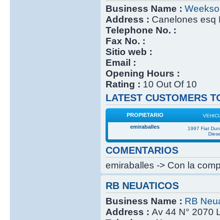
Business Name :
Weekso
Address :
Canelones esq 
Telephone No. :
Fax No. :
Sitio web :
Email :
Opening Hours :
Rating :
10 Out Of 10
LATEST CUSTOMERS TO
PROPIETARIO
VEHIC
emiraballes
1997 Fiat Du
Diese
COMENTARIOS
emiraballes -> Con la compr
RB NEUATICOS
Business Name :
RB Neua
Address :
Av 44 N° 2070 L