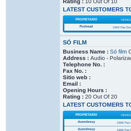
Rating :
10 Out Of 10
LATEST CUSTOMERS TO
PROPIETARIO
VEHIC
Pushead
1993 Fiat Du
SÓ FILM
Business Name :
Só film
C
Address :
Audio - Polariz
Telephone No. :
Fax No. :
Sitio web :
Email :
Opening Hours :
Rating :
20 Out Of 20
LATEST CUSTOMERS TO
PROPIETARIO
VEHIC
duendexuy
1988 Fiat
duendexuy
1988 Fiat