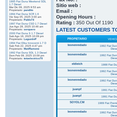
1995 Fiat Duna Weekend SDL
Sitio web :
1.7 Diesel
Mar Dic 09, 2025 9:53 am
Email :
Propietario:
pandito
1994 Fiat Duna SCR 1.6
Opening Hours :
Vie Sep 05, 2025 3:00 am
Propietario:
Pablo74
Rating :
350 Out Of 1190
1997 Fiat Duna CSD 1.7 Diesel
Jue Ago 28, 2025 10:46 am
LATEST CUSTOMERS TO
Propietario:
serquero
2000 Fiat Duna S 1.7 Diesel
Sab Ago 16, 2025 10:09 pm
PROPIETARIO
Propietario:
LagustinP
VEHIC
1994 Fiat Elba Innocenti 1.7 D
leonenredado
Sab Feb 22, 2025 4:47 pm
1992 Fiat Du
Propietario:
MatiRamone
Diese
1992 Fiat Duna SDL 1.3 Diesel
leonenredado
1992 Fiat Du
Dom Feb 09, 2025 10:09 pm
Diese
Propietario:
tetoelectrico70
eldieich
1988 Fiat D
leonenredado
1992 Fiat Du
Diese
leonenredado
1992 Fiat Du
Diese
juanpf
1991 Fiat D
juanpf
1991 Fiat D
SOYOLCM
1989 Fiat Prem
Diese
leonenredado
1992 Fiat Du
Diese