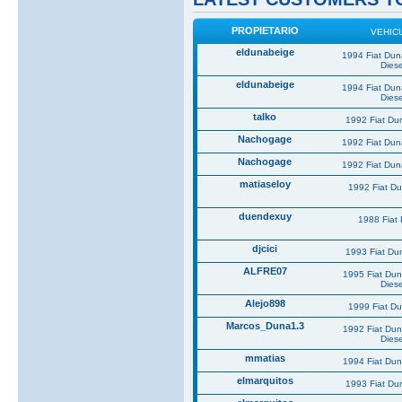
PROPIETARIO
VEHIC
eldunabeige
1994 Fiat Du
Diese
eldunabeige
1994 Fiat Du
Diese
talko
1992 Fiat Du
Nachogage
1992 Fiat Du
Nachogage
1992 Fiat Du
matiaseloy
1992 Fiat D
duendexuy
1988 Fiat
djcici
1993 Fiat Du
ALFRE07
1995 Fiat Du
Diese
Alejo898
1999 Fiat D
Marcos_Duna1.3
1992 Fiat Du
Diese
mmatias
1994 Fiat Du
elmarquitos
1993 Fiat Du