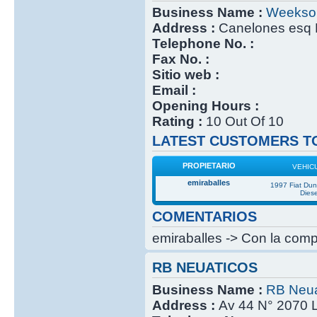
Business Name :
Weekso
Address :
Canelones esq 
Telephone No. :
Fax No. :
Sitio web :
Email :
Opening Hours :
Rating :
10 Out Of 10
LATEST CUSTOMERS TO
PROPIETARIO
VEHIC
emiraballes
1997 Fiat Du
Diese
COMENTARIOS
emiraballes -> Con la compr
RB NEUATICOS
Business Name :
RB Neua
Address :
Av 44 N° 2070 L