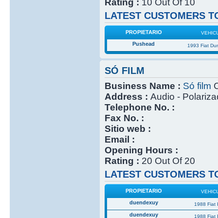
Rating :
10 Out Of 10
LATEST CUSTOMERS TO
PROPIETARIO
VEHIC
Pushead
1993 Fiat Du
SÓ FILM
Business Name :
Só film
C
Address :
Audio - Polariz
Telephone No. :
Fax No. :
Sitio web :
Email :
Opening Hours :
Rating :
20 Out Of 20
LATEST CUSTOMERS TO
PROPIETARIO
VEHIC
duendexuy
1988 Fiat
duendexuy
1988 Fiat