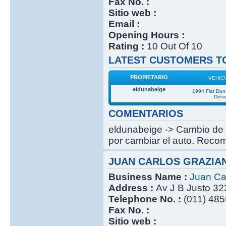
Fax No. :
Sitio web :
Email :
Opening Hours :
Rating :
10 Out Of 10
LATEST CUSTOMERS TO
PROPIETARIO
VEHIC
eldunabeige
1994 Fiat Du
Diese
COMENTARIOS
eldunabeige -> Cambio de c
por cambiar el auto. Recom
JUAN CARLOS GRAZIA
Business Name :
Juan Ca
Address :
Av J B Justo 32
Telephone No. :
(011) 485
Fax No. :
Sitio web :