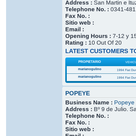
Address :
San Martin e It
Telephone No. :
0341-48
Fax No. :
Sitio web :
Email :
Opening Hours :
7-12 y 1
Rating :
10 Out Of 20
LATEST CUSTOMERS TO
PROPIETARIO
VEHIC
marianogulino
1994 Fiat Du
marianogulino
1994 Fiat Du
POPEYE
Business Name :
Popeye
Address :
Bº 9 de Julio. S
Telephone No. :
Fax No. :
Sitio web :
Email :