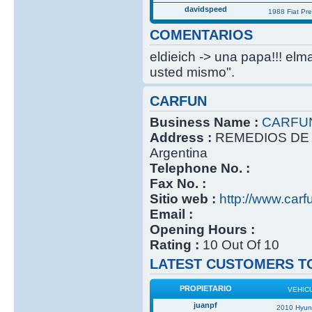
davidspeed
1988 Fiat Pr
COMENTARIOS
eldieich -> una papa!!! elm
usted mismo".
CARFUN
Business Name :
CARFU
Address :
REMEDIOS DE 
Argentina
Telephone No. :
Fax No. :
Sitio web :
http://www.carf
Email :
Opening Hours :
Rating :
10 Out Of 10
LATEST CUSTOMERS TO
PROPIETARIO
VEHIC
juanpf
2010 Hyun