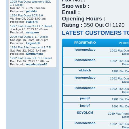
1995 Fiat Duna Weekend SDL
Sitio web :
1.7 Diesel
Mar Dic 09, 2025 9:53 am
Email :
Propietario:
pandito
1994 Fiat Duna SCR 1.6
Opening Hours :
Vie Sep 05, 2025 3:00 am
Propietario:
Pablo74
Rating :
350 Out Of 1190
1997 Fiat Duna CSD 1.7 Diesel
Jue Ago 28, 2025 10:46 am
LATEST CUSTOMERS TO
Propietario:
serquero
2000 Fiat Duna S 1.7 Diesel
Sab Ago 16, 2025 10:09 pm
PROPIETARIO
Propietario:
LagustinP
VEHIC
1994 Fiat Elba Innocenti 1.7 D
leonenredado
Sab Feb 22, 2025 4:47 pm
1992 Fiat Du
Propietario:
MatiRamone
Diese
1992 Fiat Duna SDL 1.3 Diesel
leonenredado
1992 Fiat Du
Dom Feb 09, 2025 10:09 pm
Diese
Propietario:
tetoelectrico70
eldieich
1988 Fiat D
leonenredado
1992 Fiat Du
Diese
leonenredado
1992 Fiat Du
Diese
juanpf
1991 Fiat D
juanpf
1991 Fiat D
SOYOLCM
1989 Fiat Prem
Diese
leonenredado
1992 Fiat Du
Diese