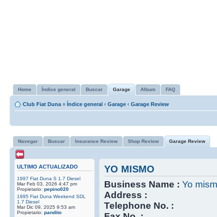
Home
Índice general
Buscar
Garage
Album
FAQ
Club Fiat Duna
»
Índice general
‹
Garage
‹
Garage Review
Navegar
Buscar
Insurance Review
Shop Review
Garage Review
ULTIMO ACTUALIZADO
YO MISMO
1997 Fiat Duna S 1.7 Diesel
Business Name :
Yo mis
Mar Feb 03, 2026 4:47 pm
Propietario:
pepino020
Address :
1995 Fiat Duna Weekend SDL
1.7 Diesel
Telephone No. :
Mar Dic 09, 2025 9:53 am
Propietario:
pandito
Fax No. :