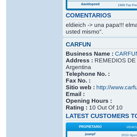
davidspeed
1988 Fiat Pr
COMENTARIOS
eldieich -> una papa!!! elm
usted mismo".
CARFUN
Business Name :
CARFU
Address :
REMEDIOS DE 
Argentina
Telephone No. :
Fax No. :
Sitio web :
http://www.carf
Email :
Opening Hours :
Rating :
10 Out Of 10
LATEST CUSTOMERS TO
PROPIETARIO
VEHIC
juanpf
2010 Hyun