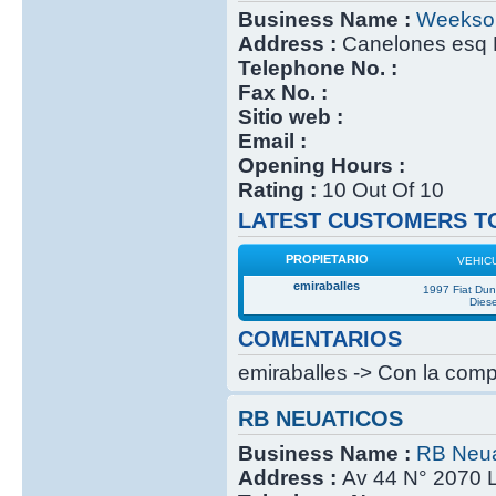
Business Name :
Weekso
Address :
Canelones esq 
Telephone No. :
Fax No. :
Sitio web :
Email :
Opening Hours :
Rating :
10 Out Of 10
LATEST CUSTOMERS TO
PROPIETARIO
VEHIC
emiraballes
1997 Fiat Du
Diese
COMENTARIOS
emiraballes -> Con la compr
RB NEUATICOS
Business Name :
RB Neua
Address :
Av 44 N° 2070 L