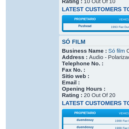
Rating :
10 Out Of 10
LATEST CUSTOMERS TO
PROPIETARIO
VEHIC
Pushead
1993 Fiat Du
SÓ FILM
Business Name :
Só film
C
Address :
Audio - Polariz
Telephone No. :
Fax No. :
Sitio web :
Email :
Opening Hours :
Rating :
20 Out Of 20
LATEST CUSTOMERS TO
PROPIETARIO
VEHIC
duendexuy
1988 Fiat
duendexuy
1988 Fiat