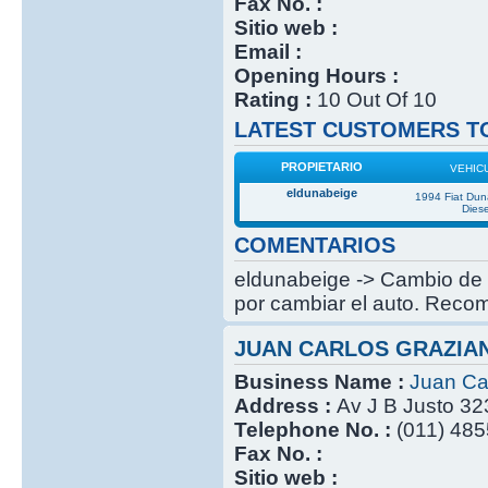
Fax No. :
Sitio web :
Email :
Opening Hours :
Rating :
10 Out Of 10
LATEST CUSTOMERS TO
PROPIETARIO
VEHIC
eldunabeige
1994 Fiat Du
Diese
COMENTARIOS
eldunabeige -> Cambio de c
por cambiar el auto. Recom
JUAN CARLOS GRAZIA
Business Name :
Juan Ca
Address :
Av J B Justo 32
Telephone No. :
(011) 485
Fax No. :
Sitio web :