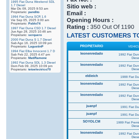
1995 Fiat Duna Weekend SDL
Sitio web :
1.7 Diesel
Mar Dic 09, 2025 9:53 am
Email :
Propietario:
pandito
1994 Fiat Duna SCR 1.6
Opening Hours :
Vie Sep 05, 2025 3:00 am
Propietario:
Pablo74
Rating :
350 Out Of 1190
1997 Fiat Duna CSD 1.7 Diesel
Jue Ago 28, 2025 10:46 am
LATEST CUSTOMERS TO
Propietario:
serquero
2000 Fiat Duna S 1.7 Diesel
Sab Ago 16, 2025 10:09 pm
PROPIETARIO
Propietario:
LagustinP
VEHIC
1994 Fiat Elba Innocenti 1.7 D
leonenredado
Sab Feb 22, 2025 4:47 pm
1992 Fiat Du
Propietario:
MatiRamone
Diese
1992 Fiat Duna SDL 1.3 Diesel
leonenredado
1992 Fiat Du
Dom Feb 09, 2025 10:09 pm
Diese
Propietario:
tetoelectrico70
eldieich
1988 Fiat D
leonenredado
1992 Fiat Du
Diese
leonenredado
1992 Fiat Du
Diese
juanpf
1991 Fiat D
juanpf
1991 Fiat D
SOYOLCM
1989 Fiat Prem
Diese
leonenredado
1992 Fiat Du
Diese