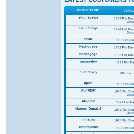
PROPIETARIO
VEHIC
eldunabeige
1994 Fiat Du
Diese
eldunabeige
1994 Fiat Du
Diese
talko
1992 Fiat Du
Nachogage
1992 Fiat Du
Nachogage
1992 Fiat Du
matiaseloy
1992 Fiat D
duendexuy
1988 Fiat
djcici
1993 Fiat Du
ALFRE07
1995 Fiat Du
Diese
Alejo898
1999 Fiat D
Marcos_Duna1.3
1992 Fiat Du
Diese
mmatias
1994 Fiat Du
elmarquitos
1993 Fiat Du