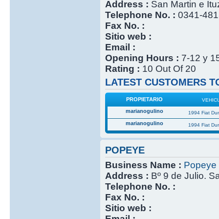
Address :
San Martin e It
Telephone No. :
0341-48
Fax No. :
Sitio web :
Email :
Opening Hours :
7-12 y 1
Rating :
10 Out Of 20
LATEST CUSTOMERS TO
PROPIETARIO
VEHIC
marianogulino
1994 Fiat Du
marianogulino
1994 Fiat Du
POPEYE
Business Name :
Popeye
Address :
Bº 9 de Julio. S
Telephone No. :
Fax No. :
Sitio web :
Email :