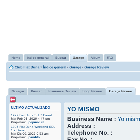
Home
Índice general
Buscar
Garage
Album
FAQ
Club Fiat Duna
»
Índice general
‹
Garage
‹
Garage Review
Navegar
Buscar
Insurance Review
Shop Review
Garage Review
ULTIMO ACTUALIZADO
YO MISMO
1997 Fiat Duna S 1.7 Diesel
Business Name :
Yo mis
Mar Feb 03, 2026 4:47 pm
Propietario:
pepino020
Address :
1995 Fiat Duna Weekend SDL
1.7 Diesel
Telephone No. :
Mar Dic 09, 2025 9:53 am
Propietario:
pandito
Fax No. :