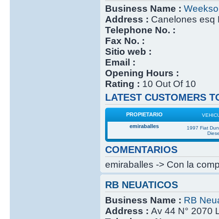
Business Name :
Weekso
Address :
Canelones esq 
Telephone No. :
Fax No. :
Sitio web :
Email :
Opening Hours :
Rating :
10 Out Of 10
LATEST CUSTOMERS TO
PROPIETARIO
VEHIC
emiraballes
1997 Fiat Du
Diese
COMENTARIOS
emiraballes -> Con la compr
RB NEUATICOS
Business Name :
RB Neua
Address :
Av 44 N° 2070 L