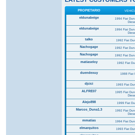
PROPIETARIO
VEHIC
eldunabeige
1994 Fiat Du
Diese
eldunabeige
1994 Fiat Du
Diese
talko
1992 Fiat Du
Nachogage
1992 Fiat Du
Nachogage
1992 Fiat Du
matiaseloy
1992 Fiat D
duendexuy
1988 Fiat
djcici
1993 Fiat Du
ALFRE07
1995 Fiat Du
Diese
Alejo898
1999 Fiat D
Marcos_Duna1.3
1992 Fiat Du
Diese
mmatias
1994 Fiat Du
elmarquitos
1993 Fiat Du