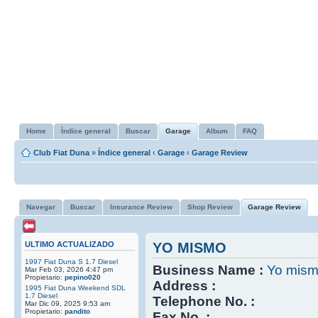
Home
Índice general
Buscar
Garage
Album
FAQ
Club Fiat Duna
»
Índice general
‹
Garage
‹
Garage Review
Navegar
Buscar
Insurance Review
Shop Review
Garage Review
ULTIMO ACTUALIZADO
YO MISMO
1997 Fiat Duna S 1.7 Diesel
Business Name :
Yo mis
Mar Feb 03, 2026 4:47 pm
Propietario:
pepino020
Address :
1995 Fiat Duna Weekend SDL
1.7 Diesel
Telephone No. :
Mar Dic 09, 2025 9:53 am
Propietario:
pandito
Fax No. :