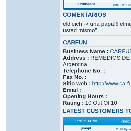
davidspeed
1988 Fiat Pr
COMENTARIOS
eldieich -> una papa!!! elm
usted mismo".
CARFUN
Business Name :
CARFU
Address :
REMEDIOS DE 
Argentina
Telephone No. :
Fax No. :
Sitio web :
http://www.carf
Email :
Opening Hours :
Rating :
10 Out Of 10
LATEST CUSTOMERS TO
PROPIETARIO
VEHIC
juanpf
2010 Hyun