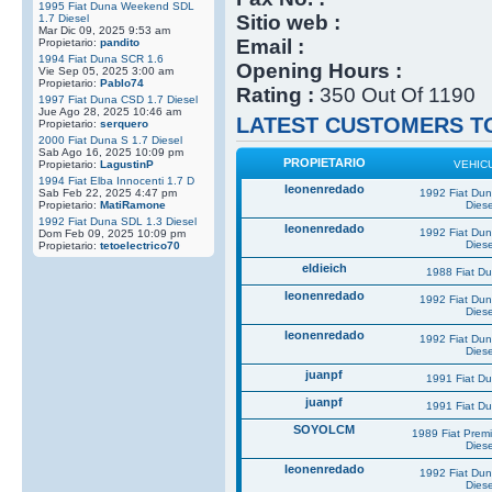
1995 Fiat Duna Weekend SDL
Sitio web :
1.7 Diesel
Mar Dic 09, 2025 9:53 am
Email :
Propietario:
pandito
1994 Fiat Duna SCR 1.6
Opening Hours :
Vie Sep 05, 2025 3:00 am
Propietario:
Pablo74
Rating :
350 Out Of 1190
1997 Fiat Duna CSD 1.7 Diesel
Jue Ago 28, 2025 10:46 am
LATEST CUSTOMERS TO
Propietario:
serquero
2000 Fiat Duna S 1.7 Diesel
Sab Ago 16, 2025 10:09 pm
PROPIETARIO
Propietario:
LagustinP
VEHIC
1994 Fiat Elba Innocenti 1.7 D
leonenredado
Sab Feb 22, 2025 4:47 pm
1992 Fiat Du
Propietario:
MatiRamone
Diese
1992 Fiat Duna SDL 1.3 Diesel
leonenredado
1992 Fiat Du
Dom Feb 09, 2025 10:09 pm
Diese
Propietario:
tetoelectrico70
eldieich
1988 Fiat D
leonenredado
1992 Fiat Du
Diese
leonenredado
1992 Fiat Du
Diese
juanpf
1991 Fiat D
juanpf
1991 Fiat D
SOYOLCM
1989 Fiat Prem
Diese
leonenredado
1992 Fiat Du
Diese