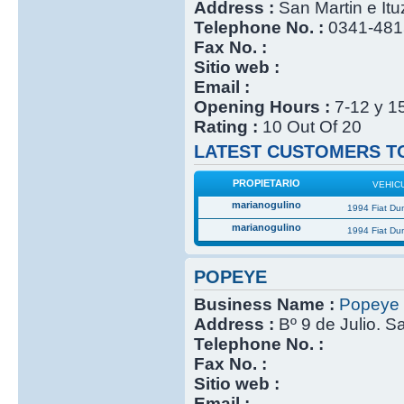
Address :
San Martin e It
Telephone No. :
0341-48
Fax No. :
Sitio web :
Email :
Opening Hours :
7-12 y 1
Rating :
10 Out Of 20
LATEST CUSTOMERS TO
PROPIETARIO
VEHIC
marianogulino
1994 Fiat Du
marianogulino
1994 Fiat Du
POPEYE
Business Name :
Popeye
Address :
Bº 9 de Julio. S
Telephone No. :
Fax No. :
Sitio web :
Email :