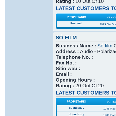
Rating :
10 Out Of 10
LATEST CUSTOMERS TO
PROPIETARIO
VEHIC
Pushead
1993 Fiat Du
SÓ FILM
Business Name :
Só film
C
Address :
Audio - Polariz
Telephone No. :
Fax No. :
Sitio web :
Email :
Opening Hours :
Rating :
20 Out Of 20
LATEST CUSTOMERS TO
PROPIETARIO
VEHIC
duendexuy
1988 Fiat
duendexuy
1988 Fiat