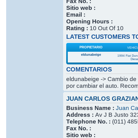
Fax No. :
Sitio web :
Email :
Opening Hours :
Rating :
10 Out Of 10
LATEST CUSTOMERS TO
PROPIETARIO
VEHIC
eldunabeige
1994 Fiat Du
Diese
COMENTARIOS
eldunabeige -> Cambio de c
por cambiar el auto. Recom
JUAN CARLOS GRAZIA
Business Name :
Juan Ca
Address :
Av J B Justo 32
Telephone No. :
(011) 485
Fax No. :
Sitio web :