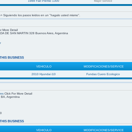
1988 Fiat Premio 1300
Major Service
s -> Siguiendo los pasos leidos en un "hagalo usted mismo".
r More Detail
 DE SAN MARTIN 328 Buenos Aires, Argentina
r
THIS BUSINESS
VEHICULO
MODIFICACIONES/SERVICE
2010 Hyundai i10
Fundas Cuero Ecologico
res
Click For More Detail
, BA, Argentina
00
THIS BUSINESS
VEHICULO
MODIFICACIONES/SERVICE