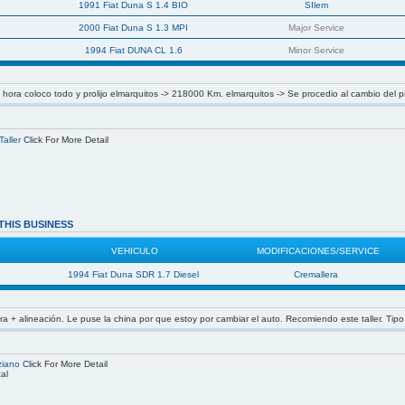
1991 Fiat Duna S 1.4 BIO
SIlem
2000 Fiat Duna S 1.3 MPI
Major Service
1994 Fiat DUNA CL 1.6
Minor Service
ora coloco todo y prolijo elmarquitos -> 218000 Km. elmarquitos -> Se procedio al cambio del p
aller
Click For More Detail
THIS BUSINESS
VEHICULO
MODIFICACIONES/SERVICE
1994 Fiat Duna SDR 1.7 Diesel
Cremallera
a + alineación. Le puse la china por que estoy por cambiar el auto. Recomiendo este taller. Tip
ziano
Click For More Detail
al