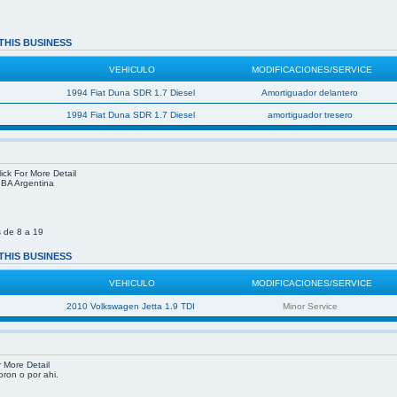
THIS BUSINESS
VEHICULO
MODIFICACIONES/SERVICE
1994 Fiat Duna SDR 1.7 Diesel
Amortiguador delantero
1994 Fiat Duna SDR 1.7 Diesel
amortiguador tresero
ick For More Detail
, BA Argentina
 de 8 a 19
THIS BUSINESS
VEHICULO
MODIFICACIONES/SERVICE
2010 Volkswagen Jetta 1.9 TDI
Minor Service
r More Detail
oron o por ahi.