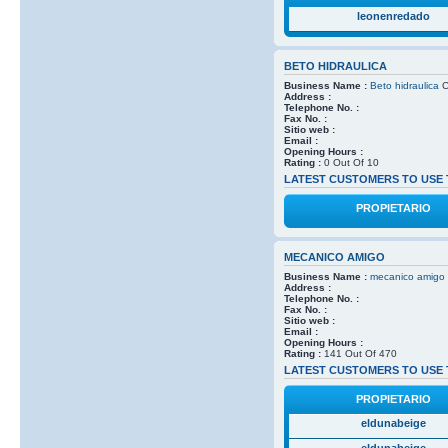
leonenredado
BETO HIDRAULICA
Business Name :
Beto hidraulica
C
Address :
Telephone No. :
Fax No. :
Sitio web :
Email :
Opening Hours :
Rating :
0 Out Of 10
LATEST CUSTOMERS TO USE 
PROPIETARIO
MECANICO AMIGO
Business Name :
mecanico amigo
Address :
Telephone No. :
Fax No. :
Sitio web :
Email :
Opening Hours :
Rating :
141 Out Of 470
LATEST CUSTOMERS TO USE 
PROPIETARIO
eldunabeige
eldunabeige