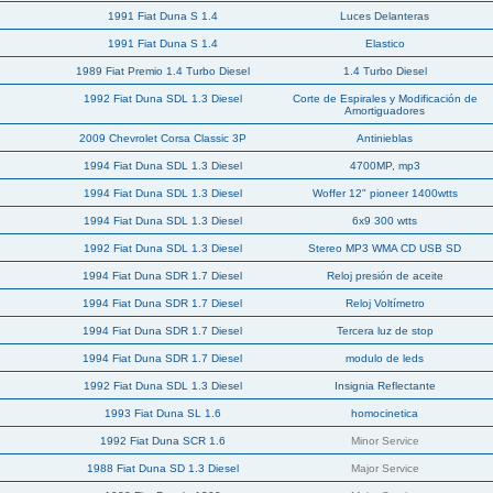
1991 Fiat Duna S 1.4
Luces Delanteras
1991 Fiat Duna S 1.4
Elastico
1989 Fiat Premio 1.4 Turbo Diesel
1.4 Turbo Diesel
1992 Fiat Duna SDL 1.3 Diesel
Corte de Espirales y Modificación de
Amortiguadores
2009 Chevrolet Corsa Classic 3P
Antinieblas
1994 Fiat Duna SDL 1.3 Diesel
4700MP, mp3
1994 Fiat Duna SDL 1.3 Diesel
Woffer 12" pioneer 1400wtts
1994 Fiat Duna SDL 1.3 Diesel
6x9 300 wtts
1992 Fiat Duna SDL 1.3 Diesel
Stereo MP3 WMA CD USB SD
1994 Fiat Duna SDR 1.7 Diesel
Reloj presión de aceite
1994 Fiat Duna SDR 1.7 Diesel
Reloj Voltímetro
1994 Fiat Duna SDR 1.7 Diesel
Tercera luz de stop
1994 Fiat Duna SDR 1.7 Diesel
modulo de leds
1992 Fiat Duna SDL 1.3 Diesel
Insignia Reflectante
1993 Fiat Duna SL 1.6
homocinetica
1992 Fiat Duna SCR 1.6
Minor Service
1988 Fiat Duna SD 1.3 Diesel
Major Service