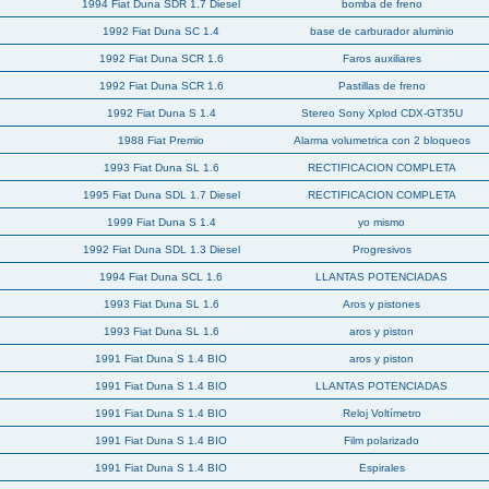
1994 Fiat Duna SDR 1.7 Diesel
bomba de freno
1992 Fiat Duna SC 1.4
base de carburador aluminio
1992 Fiat Duna SCR 1.6
Faros auxiliares
1992 Fiat Duna SCR 1.6
Pastillas de freno
1992 Fiat Duna S 1.4
Stereo Sony Xplod CDX-GT35U
1988 Fiat Premio
Alarma volumetrica con 2 bloqueos
1993 Fiat Duna SL 1.6
RECTIFICACION COMPLETA
1995 Fiat Duna SDL 1.7 Diesel
RECTIFICACION COMPLETA
1999 Fiat Duna S 1.4
yo mismo
1992 Fiat Duna SDL 1.3 Diesel
Progresivos
1994 Fiat Duna SCL 1.6
LLANTAS POTENCIADAS
1993 Fiat Duna SL 1.6
Aros y pistones
1993 Fiat Duna SL 1.6
aros y piston
1991 Fiat Duna S 1.4 BIO
aros y piston
1991 Fiat Duna S 1.4 BIO
LLANTAS POTENCIADAS
1991 Fiat Duna S 1.4 BIO
Reloj Voltímetro
1991 Fiat Duna S 1.4 BIO
Film polarizado
1991 Fiat Duna S 1.4 BIO
Espirales