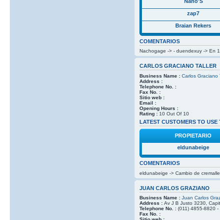
Nano'S
zap7
Braian Rekers
COMENTARIOS
Nachogage -> - duendexuy -> En 1 h
CARLOS GRACIANO TALLER
Business Name :
Carlos Graciano T
Address :
Telephone No. :
Fax No. :
Sitio web :
Email :
Opening Hours :
Rating :
10 Out Of 10
LATEST CUSTOMERS TO USE 
PROPIETARIO
eldunabeige
COMENTARIOS
eldunabeige -> Cambio de cremaller
JUAN CARLOS GRAZIANO
Business Name :
Juan Carlos Gra
Address :
Av J B Justo 3230, Capit
Telephone No. :
(011) 4855-8820 -
Fax No. :
Sitio web :