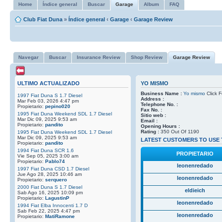
Home
Índice general
Buscar
Garage
Album
FAQ
Club Fiat Duna
»
Índice general
‹
Garage
‹
Garage Review
Navegar
Buscar
Insurance Review
Shop Review
Garage Review
ULTIMO ACTUALIZADO
YO MISMO
Business Name :
Yo mismo
Click F
1997 Fiat Duna S 1.7 Diesel
Address :
Mar Feb 03, 2026 4:47 pm
Telephone No. :
Propietario:
pepino020
Fax No. :
1995 Fiat Duna Weekend SDL 1.7 Diesel
Sitio web :
Mar Dic 09, 2025 9:53 am
Email :
Propietario:
pandito
Opening Hours :
Rating :
350 Out Of 1190
1995 Fiat Duna Weekend SDL 1.7 Diesel
Mar Dic 09, 2025 9:53 am
LATEST CUSTOMERS TO USE 
Propietario:
pandito
1994 Fiat Duna SCR 1.6
PROPIETARIO
Vie Sep 05, 2025 3:00 am
Propietario:
Pablo74
leonenredado
1997 Fiat Duna CSD 1.7 Diesel
Jue Ago 28, 2025 10:46 am
leonenredado
Propietario:
serquero
2000 Fiat Duna S 1.7 Diesel
eldieich
Sab Ago 16, 2025 10:09 pm
Propietario:
LagustinP
leonenredado
1994 Fiat Elba Innocenti 1.7 D
Sab Feb 22, 2025 4:47 pm
leonenredado
Propietario:
MatiRamone