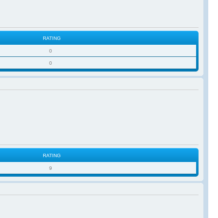
RATING
0
0
RATING
9