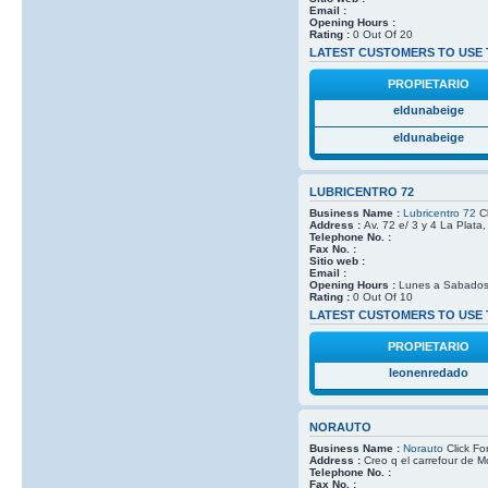
Email :
Opening Hours :
Rating :
0 Out Of 20
LATEST CUSTOMERS TO USE 
PROPIETARIO
eldunabeige
eldunabeige
LUBRICENTRO 72
Business Name :
Lubricentro 72
Cl
Address :
Av. 72 e/ 3 y 4 La Plata
Telephone No. :
Fax No. :
Sitio web :
Email :
Opening Hours :
Lunes a Sabados
Rating :
0 Out Of 10
LATEST CUSTOMERS TO USE 
PROPIETARIO
leonenredado
NORAUTO
Business Name :
Norauto
Click Fo
Address :
Creo q el carrefour de M
Telephone No. :
Fax No. :