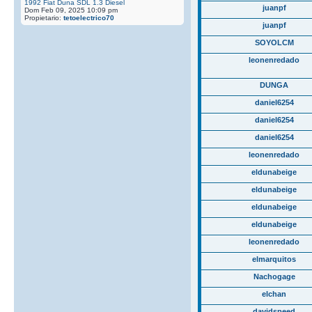
1992 Fiat Duna SDL 1.3 Diesel
juanpf
Dom Feb 09, 2025 10:09 pm
Propietario:
tetoelectrico70
juanpf
SOYOLCM
leonenredado
DUNGA
daniel6254
daniel6254
daniel6254
leonenredado
eldunabeige
eldunabeige
eldunabeige
eldunabeige
leonenredado
elmarquitos
Nachogage
elchan
davidspeed