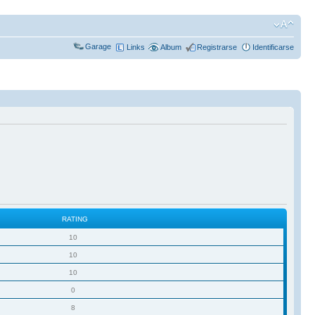
Garage
Links
Album
Registrarse
Identificarse
RATING
10
10
10
0
8