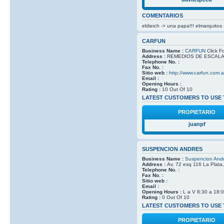
COMENTARIOS
eldieich -> una papa!!! elmarquito
CARFUN
Business Name :
CARFUN
Click Fo
Address :
REMEDIOS DE ESCALADA
Telephone No. :
Fax No. :
Sitio web :
http://www.carfun.com.a
Email :
Opening Hours :
Rating :
10 Out Of 10
LATEST CUSTOMERS TO USE 
PROPIETARIO
juanpf
SUSPENCION ANDRES
Business Name :
Suspencion And
Address :
Av. 72 esq 116 La Plata
Telephone No. :
Fax No. :
Sitio web :
Email :
Opening Hours :
L a V 8:30 a 18:
Rating :
0 Out Of 10
LATEST CUSTOMERS TO USE 
PROPIETARIO