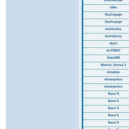
talko
Nachogage
Nachogage
matiaseloy
duendexuy
djcici
ALFRE07
Alejo898
Marcos_Duna1.3
mmatias
elmarquitos
elmarquitos
Nano'S
Nano'S
Nano'S
Nano'S
Nano'S