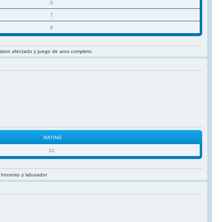
0
7
9
iston afectado y juego de aros completo.
RATING
10
o honesto y laburador