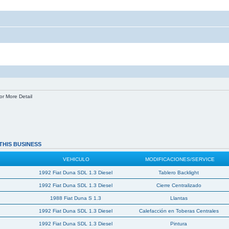
or More Detail
THIS BUSINESS
VEHICULO
MODIFICACIONES/SERVICE
1992 Fiat Duna SDL 1.3 Diesel
Tablero Backlight
1992 Fiat Duna SDL 1.3 Diesel
Cierre Centralizado
1988 Fiat Duna S 1.3
Llantas
1992 Fiat Duna SDL 1.3 Diesel
Calefacción en Toberas Centrales
1992 Fiat Duna SDL 1.3 Diesel
Pintura