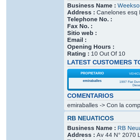
Business Name :
Weekso
Address :
Canelones esq 
Telephone No. :
Fax No. :
Sitio web :
Email :
Opening Hours :
Rating :
10 Out Of 10
LATEST CUSTOMERS TO
PROPIETARIO
VEHIC
emiraballes
1997 Fiat Du
Diese
COMENTARIOS
emiraballes -> Con la compr
RB NEUATICOS
Business Name :
RB Neua
Address :
Av 44 N° 2070 L