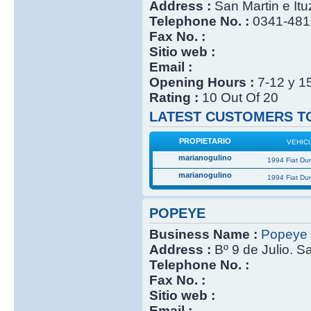
Address :
San Martin e It
Telephone No. :
0341-48
Fax No. :
Sitio web :
Email :
Opening Hours :
7-12 y 1
Rating :
10 Out Of 20
LATEST CUSTOMERS TO
PROPIETARIO
VEHIC
marianogulino
1994 Fiat Du
marianogulino
1994 Fiat Du
POPEYE
Business Name :
Popeye
Address :
Bº 9 de Julio. S
Telephone No. :
Fax No. :
Sitio web :
Email :