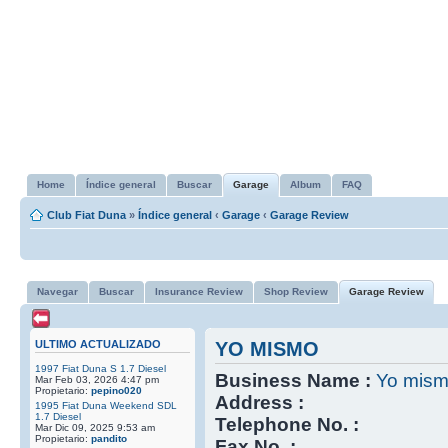
Home
Índice general
Buscar
Garage
Album
FAQ
Club Fiat Duna
»
Índice general
‹
Garage
‹
Garage Review
Navegar
Buscar
Insurance Review
Shop Review
Garage Review
ULTIMO ACTUALIZADO
YO MISMO
1997 Fiat Duna S 1.7 Diesel
Business Name :
Yo mis
Mar Feb 03, 2026 4:47 pm
Propietario:
pepino020
Address :
1995 Fiat Duna Weekend SDL
1.7 Diesel
Telephone No. :
Mar Dic 09, 2025 9:53 am
Propietario:
pandito
Fax No. :