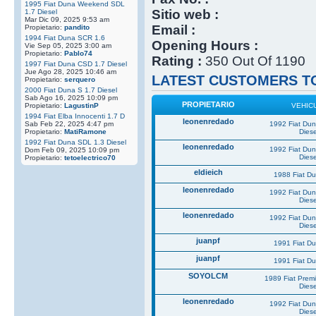
1995 Fiat Duna Weekend SDL
Sitio web :
1.7 Diesel
Mar Dic 09, 2025 9:53 am
Email :
Propietario:
pandito
1994 Fiat Duna SCR 1.6
Opening Hours :
Vie Sep 05, 2025 3:00 am
Propietario:
Pablo74
Rating :
350 Out Of 1190
1997 Fiat Duna CSD 1.7 Diesel
Jue Ago 28, 2025 10:46 am
LATEST CUSTOMERS TO
Propietario:
serquero
2000 Fiat Duna S 1.7 Diesel
Sab Ago 16, 2025 10:09 pm
PROPIETARIO
Propietario:
LagustinP
VEHIC
1994 Fiat Elba Innocenti 1.7 D
leonenredado
Sab Feb 22, 2025 4:47 pm
1992 Fiat Du
Propietario:
MatiRamone
Diese
1992 Fiat Duna SDL 1.3 Diesel
leonenredado
1992 Fiat Du
Dom Feb 09, 2025 10:09 pm
Diese
Propietario:
tetoelectrico70
eldieich
1988 Fiat D
leonenredado
1992 Fiat Du
Diese
leonenredado
1992 Fiat Du
Diese
juanpf
1991 Fiat D
juanpf
1991 Fiat D
SOYOLCM
1989 Fiat Prem
Diese
leonenredado
1992 Fiat Du
Diese