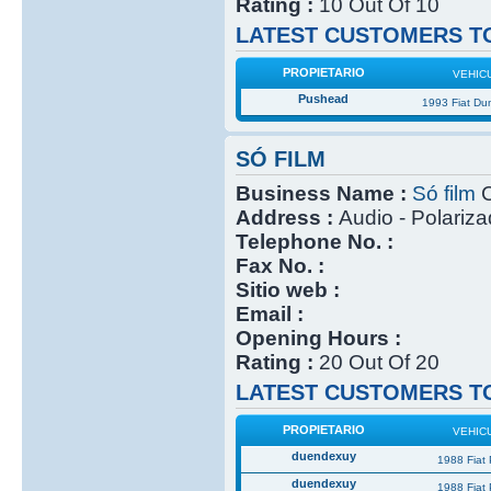
Rating :
10 Out Of 10
LATEST CUSTOMERS TO
PROPIETARIO
VEHIC
Pushead
1993 Fiat Du
SÓ FILM
Business Name :
Só film
C
Address :
Audio - Polariz
Telephone No. :
Fax No. :
Sitio web :
Email :
Opening Hours :
Rating :
20 Out Of 20
LATEST CUSTOMERS TO
PROPIETARIO
VEHIC
duendexuy
1988 Fiat
duendexuy
1988 Fiat