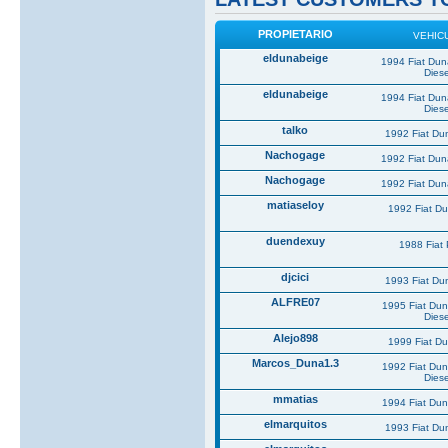
PROPIETARIO
VEHIC
eldunabeige
1994 Fiat Du
Diese
eldunabeige
1994 Fiat Du
Diese
talko
1992 Fiat Du
Nachogage
1992 Fiat Du
Nachogage
1992 Fiat Du
matiaseloy
1992 Fiat D
duendexuy
1988 Fiat
djcici
1993 Fiat Du
ALFRE07
1995 Fiat Du
Diese
Alejo898
1999 Fiat D
Marcos_Duna1.3
1992 Fiat Du
Diese
mmatias
1994 Fiat Du
elmarquitos
1993 Fiat Du