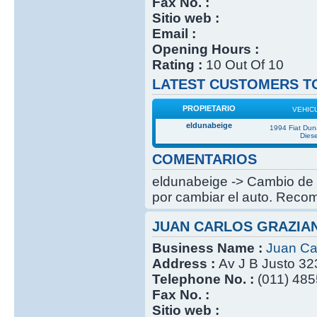
Fax No. :
Sitio web :
Email :
Opening Hours :
Rating :
10 Out Of 10
LATEST CUSTOMERS TO
PROPIETARIO
VEHIC
eldunabeige
1994 Fiat Du
Diese
COMENTARIOS
eldunabeige -> Cambio de c
por cambiar el auto. Recom
JUAN CARLOS GRAZIA
Business Name :
Juan Ca
Address :
Av J B Justo 32
Telephone No. :
(011) 485
Fax No. :
Sitio web :