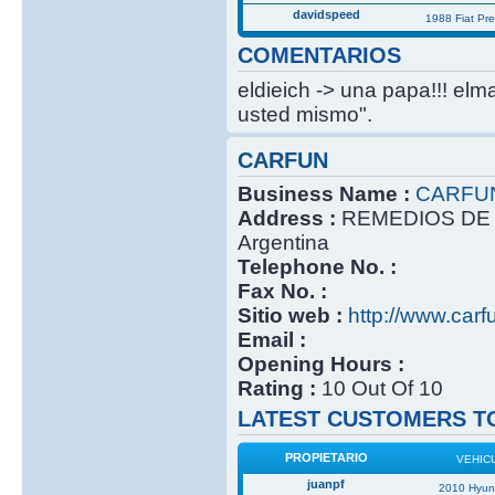
davidspeed
1988 Fiat Pr
COMENTARIOS
eldieich -> una papa!!! elm
usted mismo".
CARFUN
Business Name :
CARFU
Address :
REMEDIOS DE 
Argentina
Telephone No. :
Fax No. :
Sitio web :
http://www.carf
Email :
Opening Hours :
Rating :
10 Out Of 10
LATEST CUSTOMERS TO
PROPIETARIO
VEHIC
juanpf
2010 Hyun