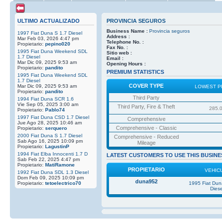
ULTIMO ACTUALIZADO
PROVINCIA SEGUROS
Business Name :
Provincia seguros
1997 Fiat Duna S 1.7 Diesel
Address :
Mar Feb 03, 2026 4:47 pm
Telephone No. :
Propietario:
pepino020
Fax No. :
1995 Fiat Duna Weekend SDL
Sitio web :
1.7 Diesel
Email :
Mar Dic 09, 2025 9:53 am
Opening Hours :
Propietario:
pandito
PREMIUM STATISTICS
1995 Fiat Duna Weekend SDL
1.7 Diesel
COVER TYPE
Mar Dic 09, 2025 9:53 am
LOWEST P
Propietario:
pandito
Third Party
1994 Fiat Duna SCR 1.6
Vie Sep 05, 2025 3:00 am
Third Party, Fire & Theft
285.
Propietario:
Pablo74
1997 Fiat Duna CSD 1.7 Diesel
Comprehensive
Jue Ago 28, 2025 10:46 am
Comprehensive - Classic
Propietario:
serquero
2000 Fiat Duna S 1.7 Diesel
Comprehensive - Reduced
Sab Ago 16, 2025 10:09 pm
Mileage
Propietario:
LagustinP
1994 Fiat Elba Innocenti 1.7 D
LATEST CUSTOMERS TO USE THIS BUSINE
Sab Feb 22, 2025 4:47 pm
Propietario:
MatiRamone
PROPIETARIO
VEHIC
1992 Fiat Duna SDL 1.3 Diesel
Dom Feb 09, 2025 10:09 pm
duna952
Propietario:
tetoelectrico70
1995 Fiat Du
Diese