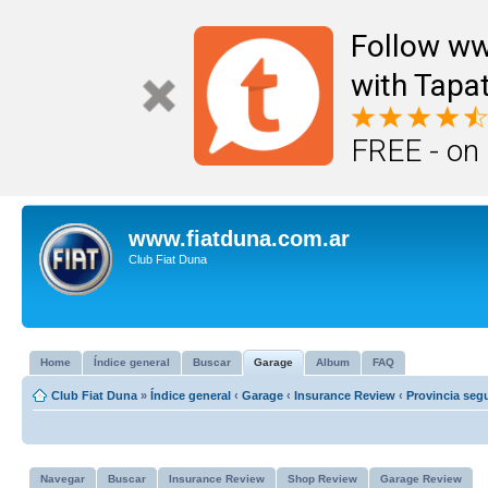
Follow ww
with Tapat
FREE - on
www.fiatduna.com.ar
Club Fiat Duna
Home
Índice general
Buscar
Garage
Album
FAQ
Club Fiat Duna
»
Índice general
‹
Garage
‹
Insurance Review
‹
Provincia seg
Navegar
Buscar
Insurance Review
Shop Review
Garage Review