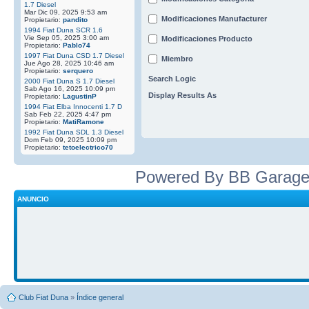
1.7 Diesel
Mar Dic 09, 2025 9:53 am
Modificaciones Manufacturer
Propietario:
pandito
1994 Fiat Duna SCR 1.6
Vie Sep 05, 2025 3:00 am
Modificaciones Producto
Propietario:
Pablo74
1997 Fiat Duna CSD 1.7 Diesel
Miembro
Jue Ago 28, 2025 10:46 am
Propietario:
serquero
Search Logic
2000 Fiat Duna S 1.7 Diesel
Sab Ago 16, 2025 10:09 pm
Display Results As
Propietario:
LagustinP
1994 Fiat Elba Innocenti 1.7 D
Sab Feb 22, 2025 4:47 pm
Propietario:
MatiRamone
1992 Fiat Duna SDL 1.3 Diesel
Dom Feb 09, 2025 10:09 pm
Propietario:
tetoelectrico70
Powered By BB Garage
ANUNCIO
Club Fiat Duna
»
Índice general