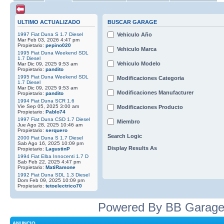
ULTIMO ACTUALIZADO
BUSCAR GARAGE
1997 Fiat Duna S 1.7 Diesel
Vehiculo Año
Mar Feb 03, 2026 4:47 pm
Propietario:
pepino020
Vehiculo Marca
1995 Fiat Duna Weekend SDL
1.7 Diesel
Vehiculo Modelo
Mar Dic 09, 2025 9:53 am
Propietario:
pandito
1995 Fiat Duna Weekend SDL
Modificaciones Categoria
1.7 Diesel
Mar Dic 09, 2025 9:53 am
Modificaciones Manufacturer
Propietario:
pandito
1994 Fiat Duna SCR 1.6
Vie Sep 05, 2025 3:00 am
Modificaciones Producto
Propietario:
Pablo74
1997 Fiat Duna CSD 1.7 Diesel
Miembro
Jue Ago 28, 2025 10:46 am
Propietario:
serquero
Search Logic
2000 Fiat Duna S 1.7 Diesel
Sab Ago 16, 2025 10:09 pm
Display Results As
Propietario:
LagustinP
1994 Fiat Elba Innocenti 1.7 D
Sab Feb 22, 2025 4:47 pm
Propietario:
MatiRamone
1992 Fiat Duna SDL 1.3 Diesel
Dom Feb 09, 2025 10:09 pm
Propietario:
tetoelectrico70
Powered By BB Garage
ANUNCIO