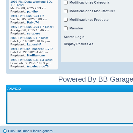
1995 Fiat Duna Weekend SDL
Modificaciones Categoria
1.7 Diesel
Mar Dic 09, 2025 9:53 am
Modificaciones Manufacturer
Propietario:
pandito
1994 Fiat Duna SCR 1.6
Vie Sep 05, 2025 3:00 am
Modificaciones Producto
Propietario:
Pablo74
1997 Fiat Duna CSD 1.7 Diesel
Miembro
Jue Ago 28, 2025 10:46 am
Propietario:
serquero
Search Logic
2000 Fiat Duna S 1.7 Diesel
Sab Ago 16, 2025 10:09 pm
Display Results As
Propietario:
LagustinP
1994 Fiat Elba Innocenti 1.7 D
Sab Feb 22, 2025 4:47 pm
Propietario:
MatiRamone
1992 Fiat Duna SDL 1.3 Diesel
Dom Feb 09, 2025 10:09 pm
Propietario:
tetoelectrico70
Powered By BB Garage
ANUNCIO
Club Fiat Duna
»
Índice general