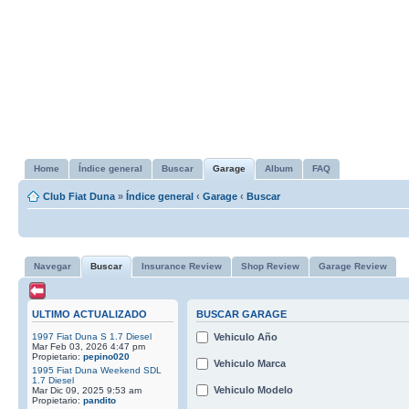
Home
Índice general
Buscar
Garage
Album
FAQ
Club Fiat Duna
»
Índice general
‹
Garage
‹
Buscar
Navegar
Buscar
Insurance Review
Shop Review
Garage Review
ULTIMO ACTUALIZADO
BUSCAR GARAGE
1997 Fiat Duna S 1.7 Diesel
Vehiculo Año
Mar Feb 03, 2026 4:47 pm
Propietario:
pepino020
Vehiculo Marca
1995 Fiat Duna Weekend SDL
1.7 Diesel
Vehiculo Modelo
Mar Dic 09, 2025 9:53 am
Propietario:
pandito