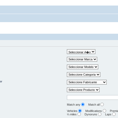
er
Match any
Match all
Vehicles
Modifications
Prem
¼ miles
Dynoruns
Laps