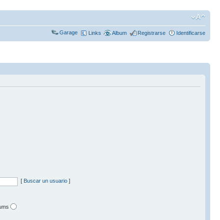
Garage
Links
Album
Registrarse
Identificarse
[
Buscar un usuario
]
iums