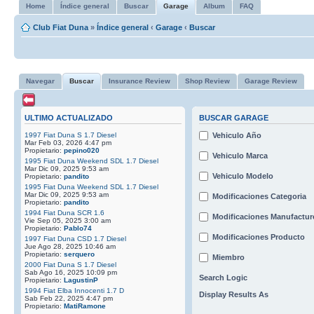
Home
Índice general
Buscar
Garage
Album
FAQ
Club Fiat Duna
»
Índice general
‹
Garage
‹
Buscar
Navegar
Buscar
Insurance Review
Shop Review
Garage Review
ULTIMO ACTUALIZADO
BUSCAR GARAGE
1997 Fiat Duna S 1.7 Diesel
Vehiculo Año
Mar Feb 03, 2026 4:47 pm
Propietario:
pepino020
Vehiculo Marca
1995 Fiat Duna Weekend SDL 1.7 Diesel
Mar Dic 09, 2025 9:53 am
Vehiculo Modelo
Propietario:
pandito
1995 Fiat Duna Weekend SDL 1.7 Diesel
Mar Dic 09, 2025 9:53 am
Modificaciones Categoria
Propietario:
pandito
1994 Fiat Duna SCR 1.6
Modificaciones Manufactur
Vie Sep 05, 2025 3:00 am
Propietario:
Pablo74
Modificaciones Producto
1997 Fiat Duna CSD 1.7 Diesel
Jue Ago 28, 2025 10:46 am
Propietario:
serquero
Miembro
2000 Fiat Duna S 1.7 Diesel
Sab Ago 16, 2025 10:09 pm
Search Logic
Propietario:
LagustinP
1994 Fiat Elba Innocenti 1.7 D
Display Results As
Sab Feb 22, 2025 4:47 pm
Propietario:
MatiRamone