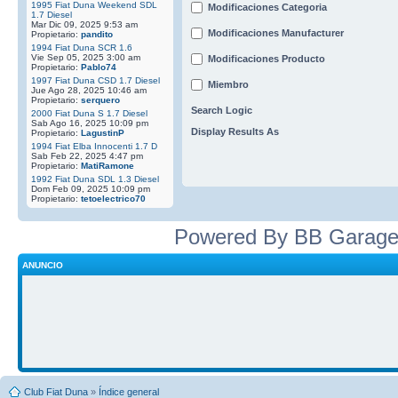
1995 Fiat Duna Weekend SDL
Modificaciones Categoria
1.7 Diesel
Mar Dic 09, 2025 9:53 am
Modificaciones Manufacturer
Propietario:
pandito
1994 Fiat Duna SCR 1.6
Vie Sep 05, 2025 3:00 am
Modificaciones Producto
Propietario:
Pablo74
1997 Fiat Duna CSD 1.7 Diesel
Miembro
Jue Ago 28, 2025 10:46 am
Propietario:
serquero
Search Logic
2000 Fiat Duna S 1.7 Diesel
Sab Ago 16, 2025 10:09 pm
Display Results As
Propietario:
LagustinP
1994 Fiat Elba Innocenti 1.7 D
Sab Feb 22, 2025 4:47 pm
Propietario:
MatiRamone
1992 Fiat Duna SDL 1.3 Diesel
Dom Feb 09, 2025 10:09 pm
Propietario:
tetoelectrico70
Powered By BB Garage
ANUNCIO
Club Fiat Duna
»
Índice general