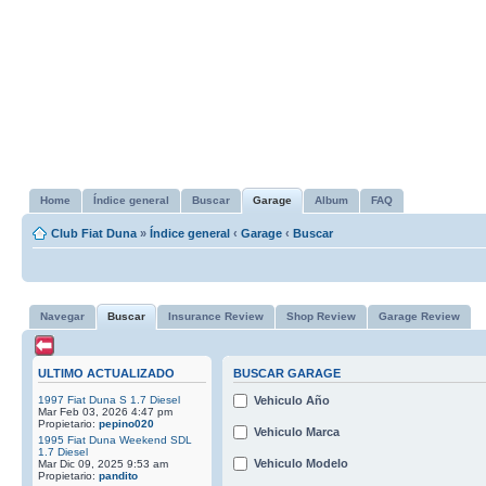
Home
Índice general
Buscar
Garage
Album
FAQ
Club Fiat Duna
»
Índice general
‹
Garage
‹
Buscar
Navegar
Buscar
Insurance Review
Shop Review
Garage Review
ULTIMO ACTUALIZADO
BUSCAR GARAGE
1997 Fiat Duna S 1.7 Diesel
Vehiculo Año
Mar Feb 03, 2026 4:47 pm
Propietario:
pepino020
Vehiculo Marca
1995 Fiat Duna Weekend SDL
1.7 Diesel
Vehiculo Modelo
Mar Dic 09, 2025 9:53 am
Propietario:
pandito