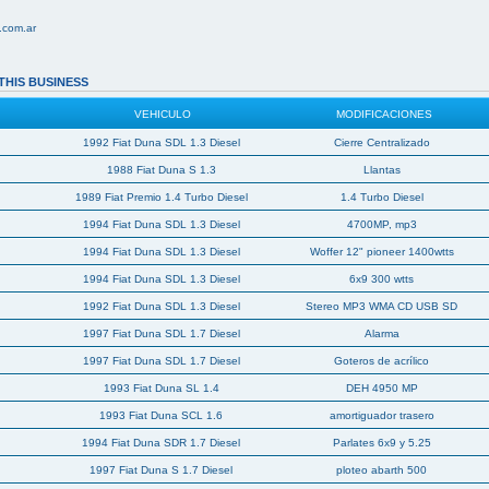
.com.ar
THIS BUSINESS
VEHICULO
MODIFICACIONES
1992 Fiat Duna SDL 1.3 Diesel
Cierre Centralizado
1988 Fiat Duna S 1.3
Llantas
1989 Fiat Premio 1.4 Turbo Diesel
1.4 Turbo Diesel
1994 Fiat Duna SDL 1.3 Diesel
4700MP, mp3
1994 Fiat Duna SDL 1.3 Diesel
Woffer 12" pioneer 1400wtts
1994 Fiat Duna SDL 1.3 Diesel
6x9 300 wtts
1992 Fiat Duna SDL 1.3 Diesel
Stereo MP3 WMA CD USB SD
1997 Fiat Duna SDL 1.7 Diesel
Alarma
1997 Fiat Duna SDL 1.7 Diesel
Goteros de acrílico
1993 Fiat Duna SL 1.4
DEH 4950 MP
1993 Fiat Duna SCL 1.6
amortiguador trasero
1994 Fiat Duna SDR 1.7 Diesel
Parlates 6x9 y 5.25
1997 Fiat Duna S 1.7 Diesel
ploteo abarth 500