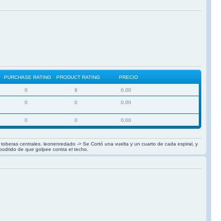
PURCHASE RATING
PRODUCT RATING
PRECIO
0
9
0.00
0
0
0.00
0
0
0.00
las toberas centrales. leonenredado -> Se Cortó una vuelta y un cuarto de cada espiral, y
 podrido de que golpee contra el techo.