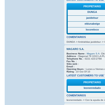
PROPIETARIO
DUNGA
javidelsur
eldunabeige
locoreloco
COMENTARIOS
DUNGA -> Antinieblas javidelsur ->
MAGARO S.A.
Business Name :
Magaro S.A.
Clic
Address :
Diagonal 79 1010 LA PLA
Telephone No. :
0221 423-2768
Fax No. :
Sitio web :
Email :
Opening Hours :
Lunes a Viernes 
Rating :
10 Out Of 10
LATEST CUSTOMERS TO USE 
PROPIETARIO
leonenredado
COMENTARIOS
leonenredado -> Con la ayuda de J