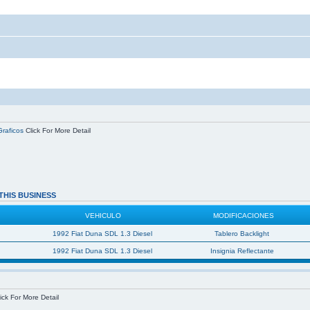
Graficos
Click For More Detail
THIS BUSINESS
VEHICULO
MODIFICACIONES
1992 Fiat Duna SDL 1.3 Diesel
Tablero Backlight
1992 Fiat Duna SDL 1.3 Diesel
Insignia Reflectante
ick For More Detail