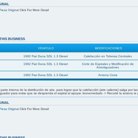
GINAL
Pieza Original
Click For More Detail
THIS BUSINESS
VEHICULO
MODIFICACIONES
1992 Fiat Duna SDL 1.3 Diesel
Calefacción en Toberas Centrales
1992 Fiat Duna SDL 1.3 Diesel
Corte de Espirales y Modificación de
Amortiguadores
1992 Fiat Duna SDL 1.3 Diesel
Antena Corta
arte interna de la distribución de aire, para lograr que la calefacción (aire caliente) salga por 
tiguador para evitar que se desprenda el espiral al apoyar. leonenredado -> Recorté la antena re
GINAL
Pieza Original
Click For More Detail
THIS BUSINESS