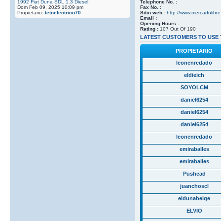
1992 Fiat Duna SDL 1.3 Diesel
Telephone No. :
Dom Feb 09, 2025 10:09 pm
Fax No. :
Propietario:
tetoelectrico70
Sitio web :
http://www.mercadolibre
Email :
Opening Hours :
Rating :
107 Out Of 190
LATEST CUSTOMERS TO USE 
PROPIETARIO
leonenredado
eldieich
SOYOLCM
daniel6254
daniel6254
daniel6254
leonenredado
emiraballes
emiraballes
Pushead
juanchoscl
eldunabeige
ELVIO