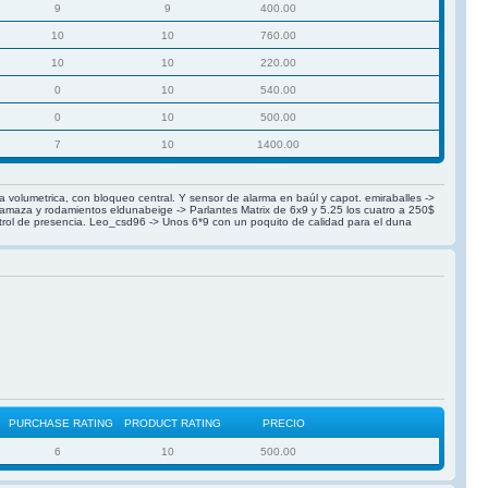
9
9
400.00
10
10
760.00
10
10
220.00
0
10
540.00
0
10
500.00
7
10
1400.00
ma volumetrica, con bloqueo central. Y sensor de alarma en baúl y capot. emiraballes ->
rtamaza y rodamientos eldunabeige -> Parlantes Matrix de 6x9 y 5.25 los cuatro a 250$
ntrol de presencia. Leo_csd96 -> Unos 6*9 con un poquito de calidad para el duna
PURCHASE RATING
PRODUCT RATING
PRECIO
6
10
500.00