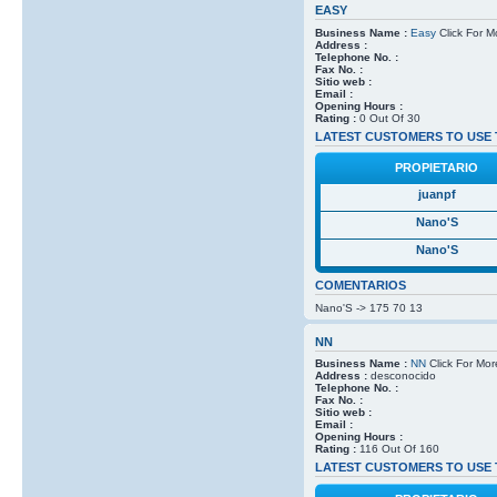
EASY
Business Name :
Easy
Click For M
Address :
Telephone No. :
Fax No. :
Sitio web :
Email :
Opening Hours :
Rating :
0 Out Of 30
LATEST CUSTOMERS TO USE 
PROPIETARIO
juanpf
Nano'S
Nano'S
COMENTARIOS
Nano'S -> 175 70 13
NN
Business Name :
NN
Click For Mor
Address :
desconocido
Telephone No. :
Fax No. :
Sitio web :
Email :
Opening Hours :
Rating :
116 Out Of 160
LATEST CUSTOMERS TO USE 