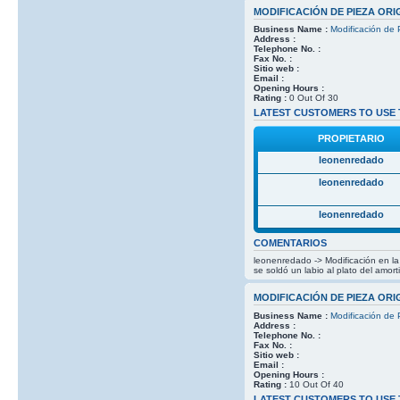
MODIFICACIÓN DE PIEZA ORI
Business Name :
Modificación de 
Address :
Telephone No. :
Fax No. :
Sitio web :
Email :
Opening Hours :
Rating :
0 Out Of 30
LATEST CUSTOMERS TO USE 
PROPIETARIO
leonenredado
leonenredado
leonenredado
COMENTARIOS
leonenredado -> Modificación en la p
se soldó un labio al plato del amor
MODIFICACIÓN DE PIEZA ORI
Business Name :
Modificación de 
Address :
Telephone No. :
Fax No. :
Sitio web :
Email :
Opening Hours :
Rating :
10 Out Of 40
LATEST CUSTOMERS TO USE 