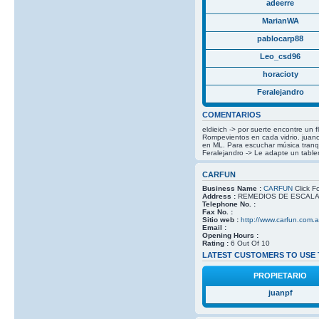
adeerre
MarianWA
pablocarp88
Leo_csd96
horacioty
Feralejandro
COMENTARIOS
eldieich -> por suerte encontre un 
Rompevientos en cada vidrio. juanc
en ML. Para escuchar música tranqu
Feralejandro -> Le adapte un tabler
CARFUN
Business Name :
CARFUN
Click Fo
Address :
REMEDIOS DE ESCALADA
Telephone No. :
Fax No. :
Sitio web :
http://www.carfun.com.a
Email :
Opening Hours :
Rating :
6 Out Of 10
LATEST CUSTOMERS TO USE 
PROPIETARIO
juanpf