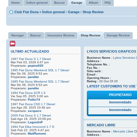
Home
Índice general
Buscar
Garage
Album
FAQ
Club Fiat Duna
»
Índice general
‹
Garage
‹
Shop Review
Navegar
Buscar
Insurance Review
Shop Review
Garage Review
ULTIMO ACTUALIZADO
LYKOS SERVICIOS GRAFICOS
Business Name :
Lykos Servicios 
1997 Fiat Duna S 1.7 Diesel
Address :
Mar Feb 03, 2026 4:47 pm
Telephone No. :
Propietario:
pepino020
Fax No. :
1995 Fiat Duna Weekend SDL 1.7 Diesel
Sitio web :
Mar Dic 09, 2025 9:53 am
Email :
Propietario:
pandito
Opening Hours :
Rating :
20 Out Of 20
1995 Fiat Duna Weekend SDL 1.7 Diesel
Mar Dic 09, 2025 9:53 am
LATEST CUSTOMERS TO USE 
Propietario:
pandito
1994 Fiat Duna SCR 1.6
PROPIETARIO
Vie Sep 05, 2025 3:00 am
Propietario:
Pablo74
leonenredado
1997 Fiat Duna CSD 1.7 Diesel
Jue Ago 28, 2025 10:46 am
leonenredado
Propietario:
serquero
2000 Fiat Duna S 1.7 Diesel
Sab Ago 16, 2025 10:09 pm
Propietario:
LagustinP
MERCADO LIBRE
1994 Fiat Elba Innocenti 1.7 D
Sab Feb 22, 2025 4:47 pm
Business Name :
Mercado Libre
Cl
Propietario:
MatiRamone
Address :