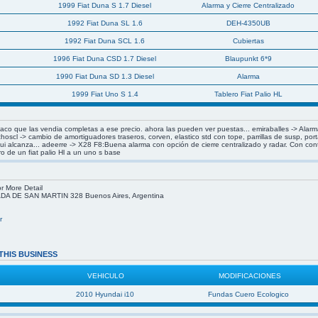
1999 Fiat Duna S 1.7 Diesel
Alarma y Cierre Centralizado
1992 Fiat Duna SL 1.6
DEH-4350UB
1992 Fiat Duna SCL 1.6
Cubiertas
1996 Fiat Duna CSD 1.7 Diesel
Blaupunkt 6*9
1990 Fiat Duna SD 1.3 Diesel
Alarma
1999 Fiat Uno S 1.4
Tablero Fiat Palio HL
flaco que las vendia completas a ese precio. ahora las pueden ver puestas... emiraballes -> Alar
hoscl -> cambio de amortiguadores traseros, corven, elastico std con tope, parrillas de susp, po
i alcanza... adeerre -> X28 F8:Buena alarma con opción de cierre centralizado y radar. Con co
o de un fiat palio Hl a un uno s base
r More Detail
 DE SAN MARTIN 328 Buenos Aires, Argentina
r
THIS BUSINESS
VEHICULO
MODIFICACIONES
2010 Hyundai i10
Fundas Cuero Ecologico