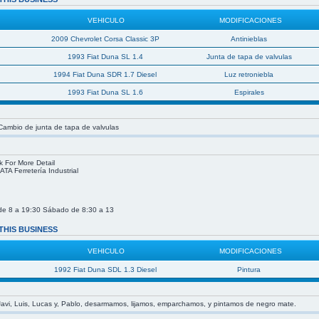
VEHICULO
MODIFICACIONES
2009 Chevrolet Corsa Classic 3P
Antinieblas
1993 Fiat Duna SL 1.4
Junta de tapa de valvulas
1994 Fiat Duna SDR 1.7 Diesel
Luz retroniebla
1993 Fiat Duna SL 1.6
Espirales
 Cambio de junta de tapa de valvulas
k For More Detail
TA Ferretería Industrial
de 8 a 19:30 Sábado de 8:30 a 13
THIS BUSINESS
VEHICULO
MODIFICACIONES
1992 Fiat Duna SDL 1.3 Diesel
Pintura
avi, Luis, Lucas y, Pablo, desarmamos, lijamos, emparchamos, y pintamos de negro mate.