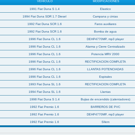
VEHICULO
MODIFICACIONES
1991 Fiat Duna S 1.4
Elastico
1994 Fiat Duna SDR 1.7 Diesel
Campana y cintas
1992 Fiat Duna SCR 1.6
Faros auxiliares
1992 Fiat Duna SCR 1.6
Bomba de agua
1996 Fiat Duna CL 1.6
DEHP4770MP, mp3 player
1996 Fiat Duna CL 1.6
Alarma y Cierre Centralizado
1996 Fiat Duna CL 1.6
Potencia MRV 2000
1996 Fiat Duna CL 1.6
RECTIFICACION COMPLETA
1996 Fiat Duna CL 1.6
LLANTAS POTENCIADAS
1996 Fiat Duna CL 1.6
Espirales
1993 Fiat Duna SL 1.6
RECTIFICACION COMPLETA
1994 Fiat Duna SL 1.6
Llantas
1998 Fiat Duna S 1.4
Bujias de encendido (calentadores)
1992 Fiat Premio 1.6
BARREROS DE PVC
1992 Fiat Premio 1.6
DEHP4770MP, mp3 player
1992 Fiat Premio 1.6
SIlem