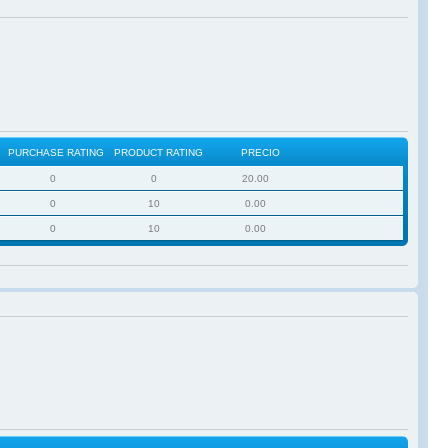
PURCHASE RATING
PRODUCT RATING
PRECIO
0
0
20.00
0
10
0.00
0
10
0.00