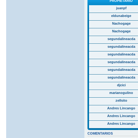
PROPIETARIO
juanpf
eldunabeige
Nachogage
Nachogage
segundalineacda
segundalineacda
segundalineacda
segundalineacda
segundalineacda
segundalineacda
djcici
marianogulino
zellsito
Andres Lincango
Andres Lincango
Andres Lincango
COMENTARIOS