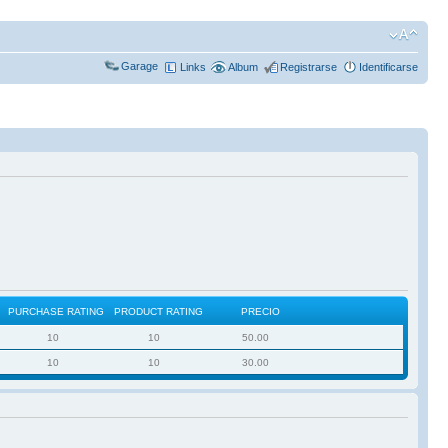
Garage
Links
Album
Registrarse
Identificarse
PURCHASE RATING
PRODUCT RATING
PRECIO
10
10
50.00
10
10
30.00