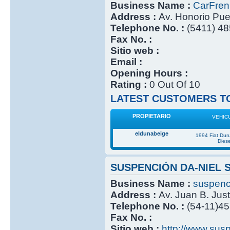
Business Name :
CarFre
Address :
Av. Honorio Pu
Telephone No. :
(5411) 4
Fax No. :
Sitio web :
Email :
Opening Hours :
Rating :
0 Out Of 10
LATEST CUSTOMERS TO
PROPIETARIO
VEHIC
eldunabeige
1994 Fiat Du
Diese
SUSPENCIÓN DA-NIEL 
Business Name :
suspenc
Address :
Av. Juan B. Jus
Telephone No. :
(54-11)4
Fax No. :
Sitio web :
http://www.sus