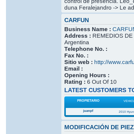
control de presencia. Leo_
duna Feralejandro -> Le ada
CARFUN
Business Name :
CARFU
Address :
REMEDIOS DE 
Argentina
Telephone No. :
Fax No. :
Sitio web :
http://www.carf
Email :
Opening Hours :
Rating :
6 Out Of 10
LATEST CUSTOMERS TO
PROPIETARIO
VEHIC
juanpf
2010 Hyun
MODIFICACIÓN DE PIEZ