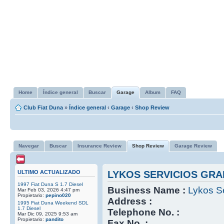
Home
Índice general
Buscar
Garage
Album
FAQ
Club Fiat Duna
»
Índice general
‹
Garage
‹
Shop Review
Navegar
Buscar
Insurance Review
Shop Review
Garage Review
ULTIMO ACTUALIZADO
LYKOS SERVICIOS GRA
1997 Fiat Duna S 1.7 Diesel
Business Name :
Lykos Se
Mar Feb 03, 2026 4:47 pm
Propietario:
pepino020
Address :
1995 Fiat Duna Weekend SDL
1.7 Diesel
Telephone No. :
Mar Dic 09, 2025 9:53 am
Propietario:
pandito
Fax No. :