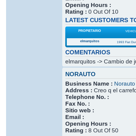
Opening Hours :
Rating :
0 Out Of 10
LATEST CUSTOMERS TO
PROPIETARIO
VEHIC
elmarquitos
1993 Fiat Du
COMENTARIOS
elmarquitos -> Cambio de j
NORAUTO
Business Name :
Norauto
Address :
Creo q el carref
Telephone No. :
Fax No. :
Sitio web :
Email :
Opening Hours :
Rating :
8 Out Of 50