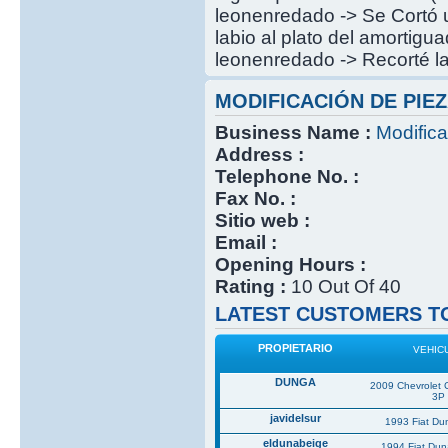
leonenredado -> Se Cortó u
labio al plato del amortigu
leonenredado -> Recorté la
MODIFICACIÓN DE PIEZ
Business Name :
Modifica
Address :
Telephone No. :
Fax No. :
Sitio web :
Email :
Opening Hours :
Rating :
10 Out Of 40
LATEST CUSTOMERS TO
PROPIETARIO
VEHIC
DUNGA
2009 Chevrolet 
3P
javidelsur
1993 Fiat Du
eldunabeige
1994 Fiat Du