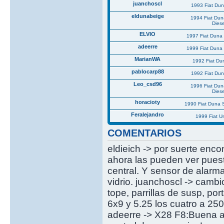
juanchoscl
1993 Fiat Du
eldunabeige
1994 Fiat Du
Diese
ELVIO
1997 Fiat Duna 
adeerre
1999 Fiat Duna 
MarianWA
1992 Fiat Du
pablocarp88
1992 Fiat Du
Leo_csd96
1996 Fiat Du
Diese
horacioty
1990 Fiat Duna 
Feralejandro
1999 Fiat U
COMENTARIOS
eldieich -> por suerte enco
ahora las pueden ver puest
central. Y sensor de alarm
vidrio. juanchoscl -> cambi
tope, parrillas de susp, p
6x9 y 5.25 los cuatro a 25
adeerre -> X28 F8:Buena al