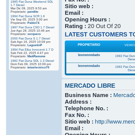
1995 Fiat Duna Weekend SDL
Sitio web :
1.7 Diesel
Mar Dic 09, 2025 9:53 am
Email :
Propietario:
pandito
1994 Fiat Duna SCR 1.6
Opening Hours :
Vie Sep 05, 2025 3:00 am
Propietario:
Pablo74
Rating :
20 Out Of 20
1997 Fiat Duna CSD 1.7 Diesel
Jue Ago 28, 2025 10:46 am
LATEST CUSTOMERS TO
Propietario:
serquero
2000 Fiat Duna S 1.7 Diesel
Sab Ago 16, 2025 10:09 pm
PROPIETARIO
Propietario:
LagustinP
VEHIC
1994 Fiat Elba Innocenti 1.7 D
Sab Feb 22, 2025 4:47 pm
leonenredado
1992 Fiat Du
Propietario:
MatiRamone
Diese
1992 Fiat Duna SDL 1.3 Diesel
Dom Feb 09, 2025 10:09 pm
leonenredado
1992 Fiat Du
Propietario:
tetoelectrico70
Diese
MERCADO LIBRE
Business Name :
Mercado
Address :
Telephone No. :
Fax No. :
Sitio web :
http://www.mer
Email :
Opening Hours :