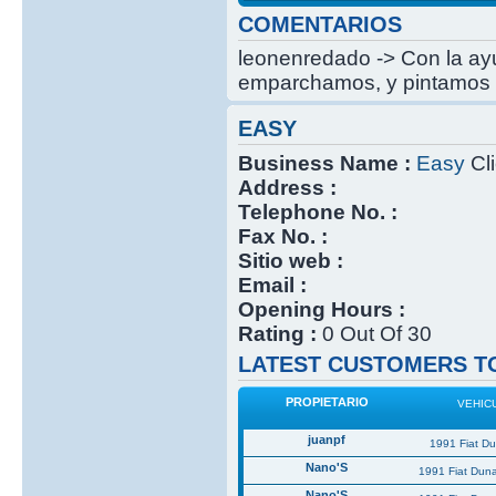
COMENTARIOS
leonenredado -> Con la ayu
emparchamos, y pintamos 
EASY
Business Name :
Easy
Cli
Address :
Telephone No. :
Fax No. :
Sitio web :
Email :
Opening Hours :
Rating :
0 Out Of 30
LATEST CUSTOMERS TO
PROPIETARIO
VEHIC
juanpf
1991 Fiat D
Nano'S
1991 Fiat Dun
Nano'S