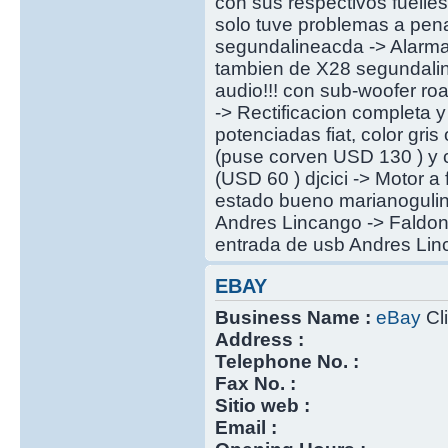
con sus respectivos fuell
solo tuve problemas a pena
segundalineacda -> Alarm
tambien de X28 segundalin
audio!!! con sub-woofer r
-> Rectificacion completa 
potenciadas fiat, color gr
(puse corven USD 130 ) y c
(USD 60 ) djcici -> Motor a
estado bueno marianogulino 
Andres Lincango -> Faldon
entrada de usb Andres Linc
EBAY
Business Name :
eBay
Cli
Address :
Telephone No. :
Fax No. :
Sitio web :
Email :