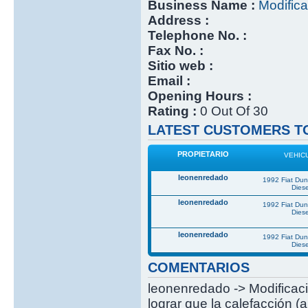
Business Name :
Modifica
Address :
Telephone No. :
Fax No. :
Sitio web :
Email :
Opening Hours :
Rating :
0 Out Of 30
LATEST CUSTOMERS TO
PROPIETARIO
VEHIC
leonenredado
1992 Fiat Du
Diese
leonenredado
1992 Fiat Du
Diese
leonenredado
1992 Fiat Du
Diese
COMENTARIOS
leonenredado -> Modificació
lograr que la calefacción (a