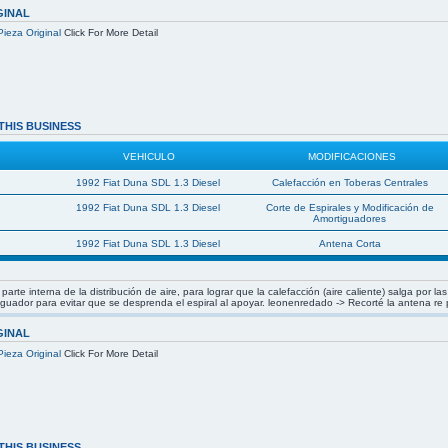
GINAL
Pieza Original
Click For More Detail
THIS BUSINESS
VEHICULO
MODIFICACIONES
1992 Fiat Duna SDL 1.3 Diesel
Calefacción en Toberas Centrales
1992 Fiat Duna SDL 1.3 Diesel
Corte de Espirales y Modificación de
Amortiguadores
1992 Fiat Duna SDL 1.3 Diesel
Antena Corta
arte interna de la distribución de aire, para lograr que la calefacción (aire caliente) salga por 
tiguador para evitar que se desprenda el espiral al apoyar. leonenredado -> Recorté la antena re
GINAL
Pieza Original
Click For More Detail
THIS BUSINESS