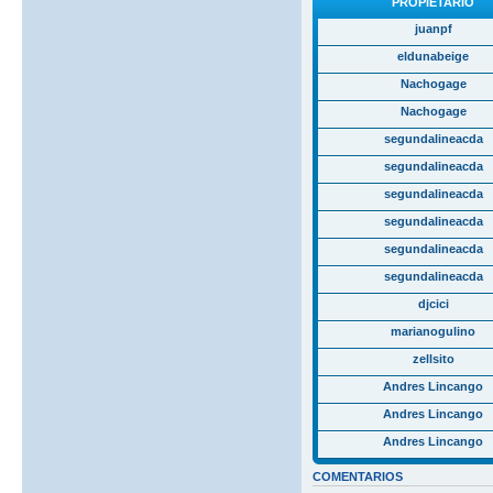
PROPIETARIO
juanpf
eldunabeige
Nachogage
Nachogage
segundalineacda
segundalineacda
segundalineacda
segundalineacda
segundalineacda
segundalineacda
djcici
marianogulino
zellsito
Andres Lincango
Andres Lincango
Andres Lincango
COMENTARIOS