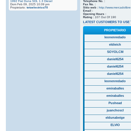
1992 Fiat Duna SDL 1.3 Diesel
Telephone No. :
Dom Feb 09, 2025 10:09 pm
Fax No. :
Propietario:
tetoelectrico70
Sitio web :
http://www.mercadolibre
Email :
Opening Hours :
Rating :
107 Out Of 190
LATEST CUSTOMERS TO USE 
PROPIETARIO
leonenredado
eldieich
SOYOLCM
daniel6254
daniel6254
daniel6254
leonenredado
emiraballes
emiraballes
Pushead
juanchoscl
eldunabeige
ELVIO