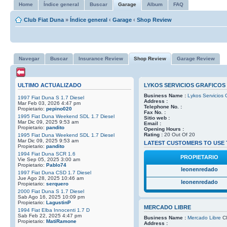
Home
Índice general
Buscar
Garage
Album
FAQ
Club Fiat Duna
»
Índice general
‹
Garage
‹
Shop Review
Navegar
Buscar
Insurance Review
Shop Review
Garage Review
ULTIMO ACTUALIZADO
LYKOS SERVICIOS GRAFICOS
Business Name :
Lykos Servicios 
1997 Fiat Duna S 1.7 Diesel
Address :
Mar Feb 03, 2026 4:47 pm
Telephone No. :
Propietario:
pepino020
Fax No. :
1995 Fiat Duna Weekend SDL 1.7 Diesel
Sitio web :
Mar Dic 09, 2025 9:53 am
Email :
Propietario:
pandito
Opening Hours :
Rating :
20 Out Of 20
1995 Fiat Duna Weekend SDL 1.7 Diesel
Mar Dic 09, 2025 9:53 am
LATEST CUSTOMERS TO USE 
Propietario:
pandito
1994 Fiat Duna SCR 1.6
PROPIETARIO
Vie Sep 05, 2025 3:00 am
Propietario:
Pablo74
leonenredado
1997 Fiat Duna CSD 1.7 Diesel
Jue Ago 28, 2025 10:46 am
leonenredado
Propietario:
serquero
2000 Fiat Duna S 1.7 Diesel
Sab Ago 16, 2025 10:09 pm
Propietario:
LagustinP
MERCADO LIBRE
1994 Fiat Elba Innocenti 1.7 D
Sab Feb 22, 2025 4:47 pm
Business Name :
Mercado Libre
Cl
Propietario:
MatiRamone
Address :