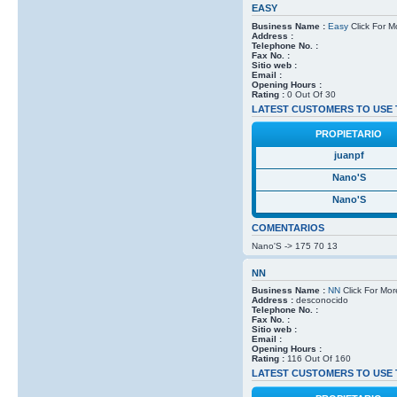
EASY
Business Name :
Easy
Click For M
Address :
Telephone No. :
Fax No. :
Sitio web :
Email :
Opening Hours :
Rating :
0 Out Of 30
LATEST CUSTOMERS TO USE 
PROPIETARIO
juanpf
Nano'S
Nano'S
COMENTARIOS
Nano'S -> 175 70 13
NN
Business Name :
NN
Click For Mor
Address :
desconocido
Telephone No. :
Fax No. :
Sitio web :
Email :
Opening Hours :
Rating :
116 Out Of 160
LATEST CUSTOMERS TO USE 