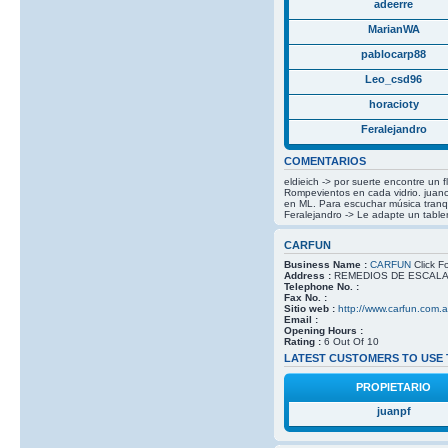
adeerre
MarianWA
pablocarp88
Leo_csd96
horacioty
Feralejandro
COMENTARIOS
eldieich -> por suerte encontre un 
Rompevientos en cada vidrio. juanc
en ML. Para escuchar música tranqu
Feralejandro -> Le adapte un tabler
CARFUN
Business Name :
CARFUN
Click Fo
Address :
REMEDIOS DE ESCALADA
Telephone No. :
Fax No. :
Sitio web :
http://www.carfun.com.a
Email :
Opening Hours :
Rating :
6 Out Of 10
LATEST CUSTOMERS TO USE 
PROPIETARIO
juanpf