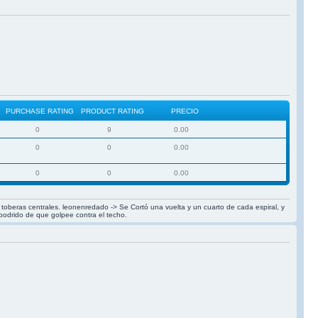
PURCHASE RATING
PRODUCT RATING
PRECIO
0
9
0.00
0
0
0.00
0
0
0.00
las toberas centrales. leonenredado -> Se Cortó una vuelta y un cuarto de cada espiral, y
 podrido de que golpee contra el techo.