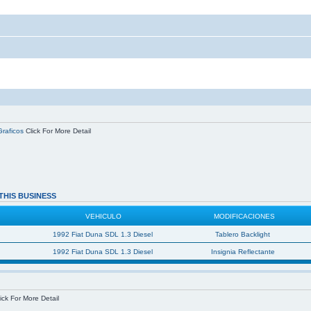
Graficos
Click For More Detail
THIS BUSINESS
VEHICULO
MODIFICACIONES
1992 Fiat Duna SDL 1.3 Diesel
Tablero Backlight
1992 Fiat Duna SDL 1.3 Diesel
Insignia Reflectante
ick For More Detail