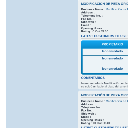
MODIFICACIÓN DE PIEZA ORI
Business Name :
Modificación de 
Address :
Telephone No. :
Fax No. :
Sitio web :
Email :
Opening Hours :
Rating :
0 Out Of 30
LATEST CUSTOMERS TO USE 
PROPIETARIO
leonenredado
leonenredado
leonenredado
COMENTARIOS
leonenredado -> Modificación en la p
se soldó un labio al plato del amor
MODIFICACIÓN DE PIEZA ORI
Business Name :
Modificación de 
Address :
Telephone No. :
Fax No. :
Sitio web :
Email :
Opening Hours :
Rating :
10 Out Of 40
LATEST CUSTOMERS TO USE 