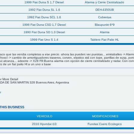
1999 Fiat Duna S 1.7 Diesel
Alarma y Cierre Centralizado
1992 Fiat Duna SL 1.6
DEH-4350UB
1992 Fiat Duna SCL 1.6
Cubiertas
1996 Fiat Duna CSD 1.7 Diesel
Blaupunkt 6*9
1990 Fiat Duna SD 1.3 Diesel
Alarma
1999 Fiat Uno S 1.4
Tablero Fiat Palio HL
flaco que las vendia completas a ese precio. ahora las pueden ver puestas... emiraballes -> Alar
hoscl -> cambio de amortiguadores traseros, corven, elastico std con tope, parrillas de susp, po
i alcanza... adeerre -> X28 F8:Buena alarma con opción de cierre centralizado y radar. Con co
o de un fiat palio Hl a un uno s base
r More Detail
 DE SAN MARTIN 328 Buenos Aires, Argentina
r
THIS BUSINESS
VEHICULO
MODIFICACIONES
2010 Hyundai i10
Fundas Cuero Ecologico