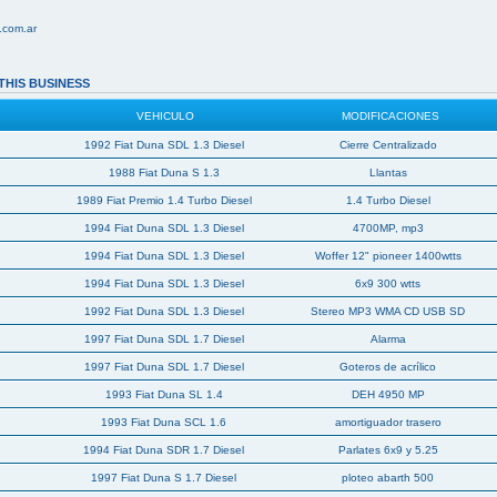
.com.ar
THIS BUSINESS
VEHICULO
MODIFICACIONES
1992 Fiat Duna SDL 1.3 Diesel
Cierre Centralizado
1988 Fiat Duna S 1.3
Llantas
1989 Fiat Premio 1.4 Turbo Diesel
1.4 Turbo Diesel
1994 Fiat Duna SDL 1.3 Diesel
4700MP, mp3
1994 Fiat Duna SDL 1.3 Diesel
Woffer 12" pioneer 1400wtts
1994 Fiat Duna SDL 1.3 Diesel
6x9 300 wtts
1992 Fiat Duna SDL 1.3 Diesel
Stereo MP3 WMA CD USB SD
1997 Fiat Duna SDL 1.7 Diesel
Alarma
1997 Fiat Duna SDL 1.7 Diesel
Goteros de acrílico
1993 Fiat Duna SL 1.4
DEH 4950 MP
1993 Fiat Duna SCL 1.6
amortiguador trasero
1994 Fiat Duna SDR 1.7 Diesel
Parlates 6x9 y 5.25
1997 Fiat Duna S 1.7 Diesel
ploteo abarth 500