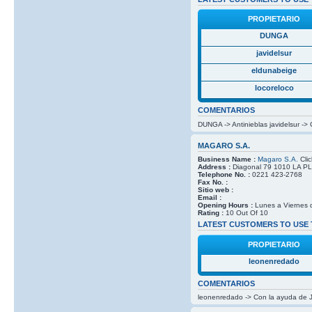
PROPIETARIO
DUNGA
javidelsur
eldunabeige
locoreloco
COMENTARIOS
DUNGA -> Antinieblas javidelsur ->
MAGARO S.A.
Business Name :
Magaro S.A.
Clic
Address :
Diagonal 79 1010 LA PLA
Telephone No. :
0221 423-2768
Fax No. :
Sitio web :
Email :
Opening Hours :
Lunes a Viernes 
Rating :
10 Out Of 10
LATEST CUSTOMERS TO USE 
PROPIETARIO
leonenredado
COMENTARIOS
leonenredado -> Con la ayuda de J