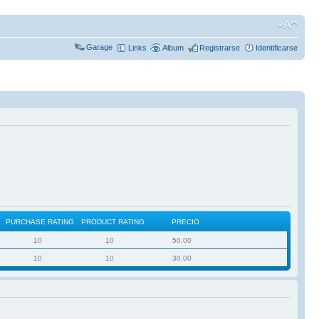
Garage
Links
Album
Registrarse
Identificarse
PURCHASE RATING
PRODUCT RATING
PRECIO
10
10
50.00
10
10
30.00