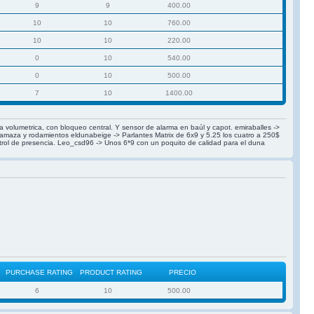
9
9
400.00
10
10
760.00
10
10
220.00
0
10
540.00
0
10
500.00
7
10
1400.00
ma volumetrica, con bloqueo central. Y sensor de alarma en baúl y capot. emiraballes ->
rtamaza y rodamientos eldunabeige -> Parlantes Matrix de 6x9 y 5.25 los cuatro a 250$
ntrol de presencia. Leo_csd96 -> Unos 6*9 con un poquito de calidad para el duna
PURCHASE RATING
PRODUCT RATING
PRECIO
6
10
500.00