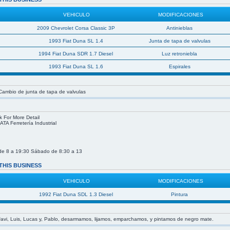
VEHICULO
MODIFICACIONES
2009 Chevrolet Corsa Classic 3P
Antinieblas
1993 Fiat Duna SL 1.4
Junta de tapa de valvulas
1994 Fiat Duna SDR 1.7 Diesel
Luz retroniebla
1993 Fiat Duna SL 1.6
Espirales
 Cambio de junta de tapa de valvulas
k For More Detail
TA Ferretería Industrial
de 8 a 19:30 Sábado de 8:30 a 13
THIS BUSINESS
VEHICULO
MODIFICACIONES
1992 Fiat Duna SDL 1.3 Diesel
Pintura
avi, Luis, Lucas y, Pablo, desarmamos, lijamos, emparchamos, y pintamos de negro mate.