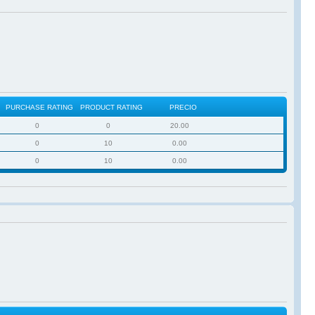
PURCHASE RATING
PRODUCT RATING
PRECIO
0
0
20.00
0
10
0.00
0
10
0.00