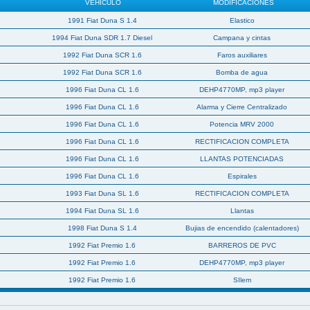
VEHICULO
MODIFICACIONES
1991 Fiat Duna S 1.4
Elastico
1994 Fiat Duna SDR 1.7 Diesel
Campana y cintas
1992 Fiat Duna SCR 1.6
Faros auxiliares
1992 Fiat Duna SCR 1.6
Bomba de agua
1996 Fiat Duna CL 1.6
DEHP4770MP, mp3 player
1996 Fiat Duna CL 1.6
Alarma y Cierre Centralizado
1996 Fiat Duna CL 1.6
Potencia MRV 2000
1996 Fiat Duna CL 1.6
RECTIFICACION COMPLETA
1996 Fiat Duna CL 1.6
LLANTAS POTENCIADAS
1996 Fiat Duna CL 1.6
Espirales
1993 Fiat Duna SL 1.6
RECTIFICACION COMPLETA
1994 Fiat Duna SL 1.6
Llantas
1998 Fiat Duna S 1.4
Bujias de encendido (calentadores)
1992 Fiat Premio 1.6
BARREROS DE PVC
1992 Fiat Premio 1.6
DEHP4770MP, mp3 player
1992 Fiat Premio 1.6
SIlem