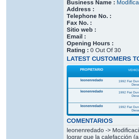
Business Name :
Modifica
Address :
Telephone No. :
Fax No. :
Sitio web :
Email :
Opening Hours :
Rating :
0 Out Of 30
LATEST CUSTOMERS TO
PROPIETARIO
VEHIC
leonenredado
1992 Fiat Du
Diese
leonenredado
1992 Fiat Du
Diese
leonenredado
1992 Fiat Du
Diese
COMENTARIOS
leonenredado -> Modificació
lograr que la calefacción (a