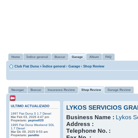
Home
Índice general
Buscar
Garage
Album
FAQ
Club Fiat Duna
»
Índice general
‹
Garage
‹
Shop Review
Navegar
Buscar
Insurance Review
Shop Review
Garage Review
ULTIMO ACTUALIZADO
LYKOS SERVICIOS GRA
1997 Fiat Duna S 1.7 Diesel
Business Name :
Lykos Se
Mar Feb 03, 2026 4:47 pm
Propietario:
pepino020
Address :
1995 Fiat Duna Weekend SDL
1.7 Diesel
Telephone No. :
Mar Dic 09, 2025 9:53 am
Propietario:
pandito
Fax No. :