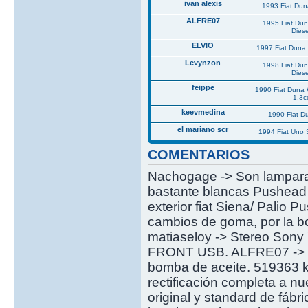
ivan alexis
1993 Fiat Du
ALFRE07
1995 Fiat Du
Diese
ELVIO
1997 Fiat Duna 
Levynzon
1998 Fiat Du
Diese
feippe
1990 Fiat Duna
1.3c
keevmedina
1990 Fiat 
el mariano scr
1994 Fiat Uno
COMENTARIOS
Nachogage -> Son lamparas
bastante blancas Pushead -
exterior fiat Siena/ Palio 
cambios de goma, por la bo
matiaseloy -> Stereo S
FRONT USB. ALFRE07 -> De
bomba de aceite. 519363 km
rectificación completa a n
original y standard de fáb