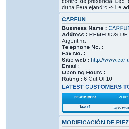
control de presencia. Leo_
duna Feralejandro -> Le ada
CARFUN
Business Name :
CARFU
Address :
REMEDIOS DE 
Argentina
Telephone No. :
Fax No. :
Sitio web :
http://www.carf
Email :
Opening Hours :
Rating :
6 Out Of 10
LATEST CUSTOMERS TO
PROPIETARIO
VEHIC
juanpf
2010 Hyun
MODIFICACIÓN DE PIEZ