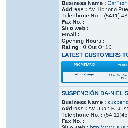
Business Name :
CarFre
Address :
Av. Honorio Pu
Telephone No. :
(5411) 4
Fax No. :
Sitio web :
Email :
Opening Hours :
Rating :
0 Out Of 10
LATEST CUSTOMERS TO
PROPIETARIO
VEHIC
eldunabeige
1994 Fiat Du
Diese
SUSPENCIÓN DA-NIEL 
Business Name :
suspenc
Address :
Av. Juan B. Jus
Telephone No. :
(54-11)4
Fax No. :
Sitio web :
http://www.sus