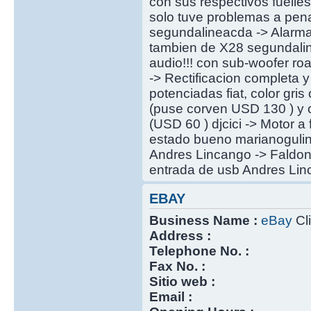
con sus respectivos fuell
solo tuve problemas a pena
segundalineacda -> Alarm
tambien de X28 segundalin
audio!!! con sub-woofer r
-> Rectificacion completa 
potenciadas fiat, color gr
(puse corven USD 130 ) y c
(USD 60 ) djcici -> Motor a
estado bueno marianogulino 
Andres Lincango -> Faldon
entrada de usb Andres Linc
EBAY
Business Name :
eBay
Cli
Address :
Telephone No. :
Fax No. :
Sitio web :
Email :