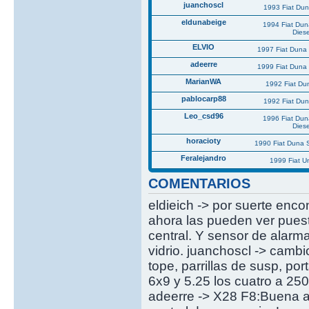
juanchoscl
1993 Fiat Du
eldunabeige
1994 Fiat Du
Diese
ELVIO
1997 Fiat Duna 
adeerre
1999 Fiat Duna 
MarianWA
1992 Fiat Du
pablocarp88
1992 Fiat Du
Leo_csd96
1996 Fiat Du
Diese
horacioty
1990 Fiat Duna 
Feralejandro
1999 Fiat U
COMENTARIOS
eldieich -> por suerte enco
ahora las pueden ver puest
central. Y sensor de alarm
vidrio. juanchoscl -> cambi
tope, parrillas de susp, p
6x9 y 5.25 los cuatro a 25
adeerre -> X28 F8:Buena al