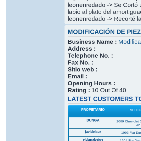
leonenredado -> Se Cortó u
labio al plato del amortigu
leonenredado -> Recorté la
MODIFICACIÓN DE PIEZ
Business Name :
Modifica
Address :
Telephone No. :
Fax No. :
Sitio web :
Email :
Opening Hours :
Rating :
10 Out Of 40
LATEST CUSTOMERS TO
PROPIETARIO
VEHIC
DUNGA
2009 Chevrolet 
3P
javidelsur
1993 Fiat Du
eldunabeige
1994 Fiat Du