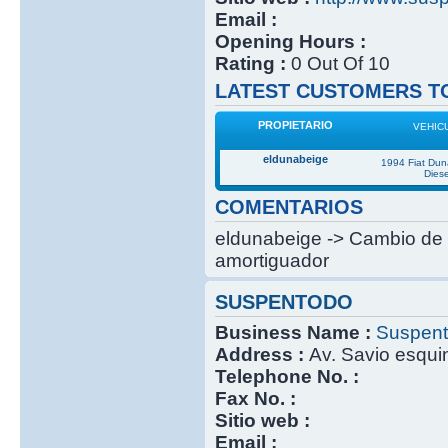
Email :
Opening Hours :
Rating :
0 Out Of 10
LATEST CUSTOMERS TO
PROPIETARIO
VEHIC
eldunabeige
1994 Fiat Du
Diese
COMENTARIOS
eldunabeige -> Cambio de 
amortiguador
SUSPENTODO
Business Name :
Suspen
Address :
Av. Savio esqui
Telephone No. :
Fax No. :
Sitio web :
Email :