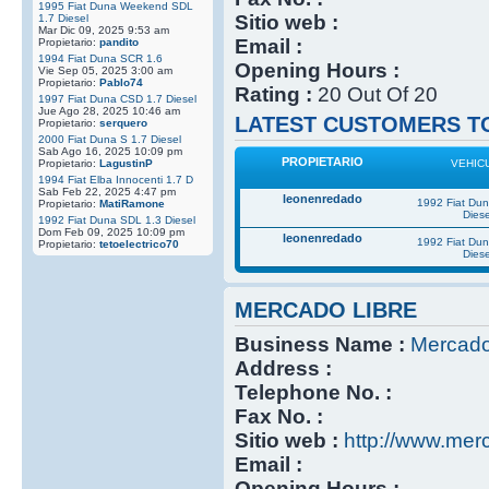
1995 Fiat Duna Weekend SDL
Sitio web :
1.7 Diesel
Mar Dic 09, 2025 9:53 am
Email :
Propietario:
pandito
1994 Fiat Duna SCR 1.6
Opening Hours :
Vie Sep 05, 2025 3:00 am
Propietario:
Pablo74
Rating :
20 Out Of 20
1997 Fiat Duna CSD 1.7 Diesel
Jue Ago 28, 2025 10:46 am
LATEST CUSTOMERS TO
Propietario:
serquero
2000 Fiat Duna S 1.7 Diesel
Sab Ago 16, 2025 10:09 pm
PROPIETARIO
Propietario:
LagustinP
VEHIC
1994 Fiat Elba Innocenti 1.7 D
Sab Feb 22, 2025 4:47 pm
leonenredado
1992 Fiat Du
Propietario:
MatiRamone
Diese
1992 Fiat Duna SDL 1.3 Diesel
Dom Feb 09, 2025 10:09 pm
leonenredado
1992 Fiat Du
Propietario:
tetoelectrico70
Diese
MERCADO LIBRE
Business Name :
Mercado
Address :
Telephone No. :
Fax No. :
Sitio web :
http://www.mer
Email :
Opening Hours :