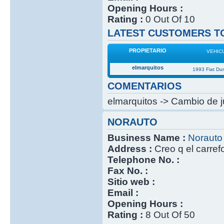
Opening Hours :
Rating :
0 Out Of 10
LATEST CUSTOMERS TO
PROPIETARIO
VEHIC
elmarquitos
1993 Fiat Du
COMENTARIOS
elmarquitos -> Cambio de j
NORAUTO
Business Name :
Norauto
Address :
Creo q el carref
Telephone No. :
Fax No. :
Sitio web :
Email :
Opening Hours :
Rating :
8 Out Of 50