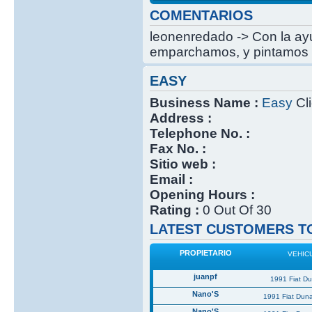
COMENTARIOS
leonenredado -> Con la ayu
emparchamos, y pintamos 
EASY
Business Name :
Easy
Cli
Address :
Telephone No. :
Fax No. :
Sitio web :
Email :
Opening Hours :
Rating :
0 Out Of 30
LATEST CUSTOMERS TO
PROPIETARIO
VEHIC
juanpf
1991 Fiat D
Nano'S
1991 Fiat Dun
Nano'S